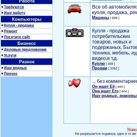
Работа
Все об автомобилях
Требуются
купля, продажа, ре
Ищу работу
Машины
[ 698 ]
Компьютеры
Купля - продажа
Купля - продажа
Ремонт
потребительских
Посетите сайт
товаров, новых и
Бизнесс
подержаных. Быто
Деловые предложения
техника, мебель, ау
Услуги
видео,и т.д.
Разное
Куплю
[ 468 ]
Ищу родных
Продам
[ 3382 ]
Прочее
... без комментарие
Он ищет Её
[ 460 ]
Она ищет Его
[ 444 ]
Ищу родных, знакомы
Уваж
Не разрешается подавать одно и то же