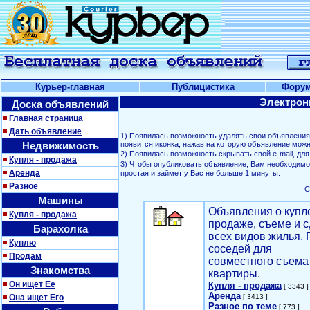
Курьер-главная
Публицистика
Фору
Электрон
Доска объявлений
Главная страница
Дать объявление
1) Появилась возможность удалять свои объявлени
Недвижимость
появится иконка, нажав на которую объявление можн
2) Появилась возможность скрывать свой е-mail, д
Купля - продажа
3) Чтобы опубликовать объявление, Вам необходим
Аренда
простая и займет у Вас не больше 1 минуты.
Разное
С
Машины
Объявления о купл
Купля - продажа
продаже, съеме и с
Барахолка
всех видов жилья. 
Куплю
соседей для
Продам
совместного съема
Знакомства
квартиры.
Он ищет Ее
Купля - продажа
[ 3343 ]
Аренда
Она ищет Его
[ 3413 ]
Разное по теме
[ 773 ]