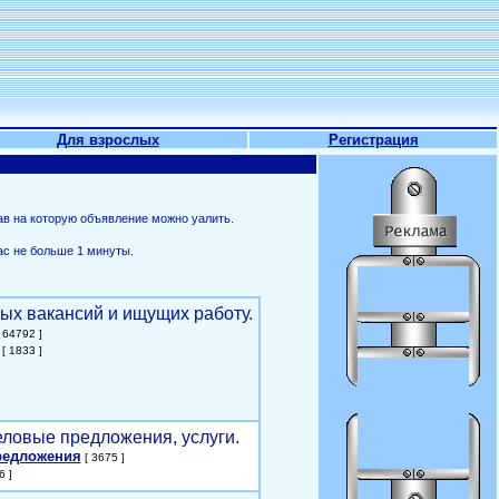
Для взрослых
Регистрация
ав на которую объявление можно уалить.
ас не больше 1 минуты.
ых вакансий и ищущих работу.
 64792 ]
[ 1833 ]
еловые предложения, услуги.
редложения
[ 3675 ]
6 ]