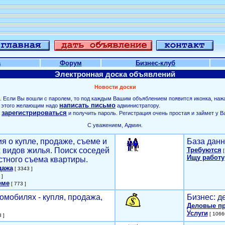
а
Форум
Бизнес-клуб
Электронная доска объявлений
Новости доски
. Если Вы вошли с паролем, то под каждым Вашим объяблением появится иконка, наж
написать письмо
ля этого желающим надо
администратору.
зарегистрироваться
о
и получить пароль. Регистрация очень простая и займет у В
С уважением, Админ.
я о купле, продаже, съеме и
База данн
х видов жилья. Поиск соседей
Требуются
[
Ищу работу
стного съема квартиры.
дажа
[ 3343 ]
 ]
еме
[ 773 ]
омобилях - купля, продажа,
Бизнес: д
Деловые п
Услуги
[ 1066
 ]