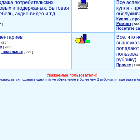
родажа потребительских
Все аспек
новых и подержаных. Бытовая
купля - п
ебель, аудио-видео,и т.д.
обслужива
Купля - пр
Ремонт
 ]
[ 566 
Посетите са
мментариев
Все, что н
вышеуказ
 460 ]
о
[ 444 ]
попадают 
, знакомых
[ 295 ]
пользоват
рубрику).
Прочее
[ 1169
Уважаемые пользователи!
разрешается подавать одно и то же объявление в более чем 2 рубрики и чаще раза в н