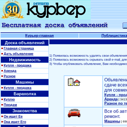
Курьер-главная
Публицистик
Доска объявлений
Главная страница
Дать объявление
1) Появилась возможность удалять свои объявления
Недвижимость
2) Появилась возможность скрывать свой е-mail, д
3) Чтобы опубликовать объявление, Вам необходим
Купля - продажа
Аренда
Разное
Объявлени
Машины
сдаче все
Купля - продажа
для совме
Барахолка
Купля - про
Аренда
Куплю
[ 3413
Разное по т
Продам
Знакомства
Все об авт
ремонт.
Он ищет Ее
Машины
Она ищет Его
[ 698