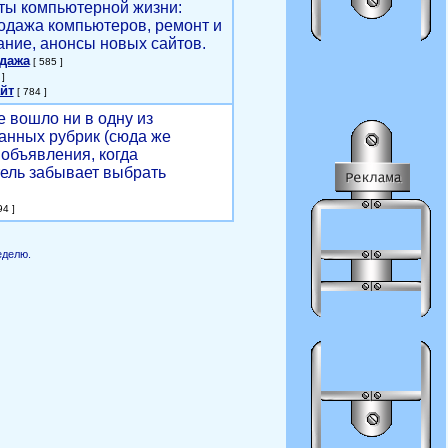
ты компьютерной жизни:
родажа компьютеров, ремонт и
ние, анонсы новых сайтов.
одажа
[ 585 ]
]
йт
[ 784 ]
е вошло ни в одну из
анных рубрик (сюда же
объявления, когда
ель забывает выбрать
4 ]
еделю.