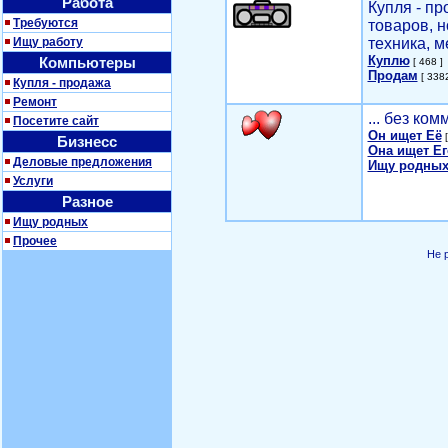
Работа
Купля - п
Требуются
товаров, 
Ищу работу
техника, м
Куплю
Компьютеры
[ 468 ]
Продам
[ 3382
Купля - продажа
Ремонт
... без ко
Посетите сайт
Он ищет Её
[
Бизнесс
Она ищет Ег
Деловые предложения
Ищу родных
Услуги
Разное
Ищу родных
Прочее
Не 