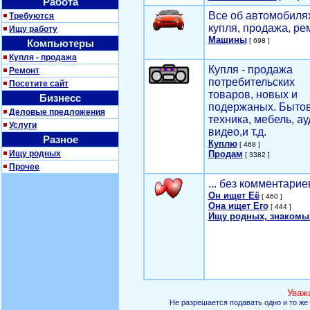
Работа
Все об автомобилях
Требуются
купля, продажа, ре
Ищу работу
Машины
[ 698 ]
Компьютеры
Купля - продажа
Купля - продажа
Ремонт
потребительских
Посетите сайт
товаров, новых и
Бизнесс
подержаных. Быто
Деловые предложения
техника, мебель, ау
Услуги
видео,и т.д.
Разное
Куплю
[ 468 ]
Ищу родных
Продам
[ 3382 ]
Прочее
... без комментарие
Он ищет Её
[ 460 ]
Она ищет Его
[ 444 ]
Ищу родных, знакомы
Уваж
Не разрешается подавать одно и то же