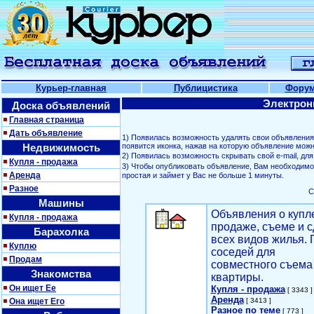
Курьер-главная
Публицистика
Фору
Электрон
Доска объявлений
Главная страница
Дать объявление
1) Появилась возможность удалять свои объявлени
Недвижимость
появится иконка, нажав на которую объявление можн
2) Появилась возможность скрывать свой е-mail, д
Купля - продажа
3) Чтобы опубликовать объявление, Вам необходим
Аренда
простая и займет у Вас не больше 1 минуты.
Разное
С
Машины
Объявления о купл
Купля - продажа
продаже, съеме и с
Барахолка
всех видов жилья. 
Куплю
соседей для
Продам
совместного съема
Знакомства
квартиры.
Он ищет Ее
Купля - продажа
[ 3343 ]
Аренда
Она ищет Его
[ 3413 ]
Разное по теме
[ 773 ]