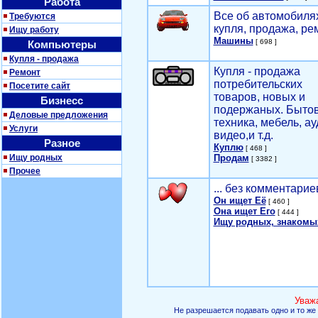
Работа
Все об автомобилях
Требуются
купля, продажа, ре
Ищу работу
Машины
[ 698 ]
Компьютеры
Купля - продажа
Купля - продажа
Ремонт
потребительских
Посетите сайт
товаров, новых и
Бизнесс
подержаных. Быто
Деловые предложения
техника, мебель, ау
Услуги
видео,и т.д.
Разное
Куплю
[ 468 ]
Ищу родных
Продам
[ 3382 ]
Прочее
... без комментарие
Он ищет Её
[ 460 ]
Она ищет Его
[ 444 ]
Ищу родных, знакомы
Уваж
Не разрешается подавать одно и то же