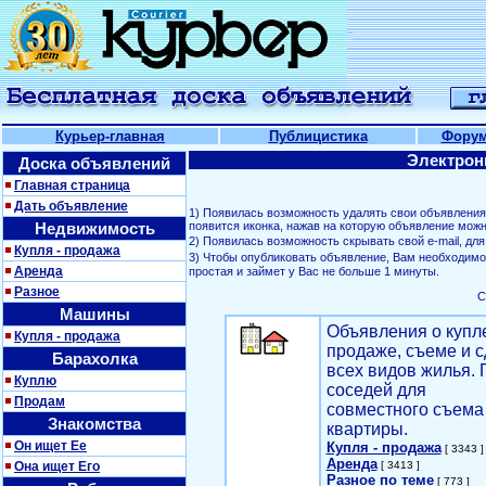
Курьер-главная
Публицистика
Фору
Электрон
Доска объявлений
Главная страница
Дать объявление
1) Появилась возможность удалять свои объявлени
Недвижимость
появится иконка, нажав на которую объявление можн
2) Появилась возможность скрывать свой е-mail, д
Купля - продажа
3) Чтобы опубликовать объявление, Вам необходим
Аренда
простая и займет у Вас не больше 1 минуты.
Разное
С
Машины
Объявления о купл
Купля - продажа
продаже, съеме и с
Барахолка
всех видов жилья. 
Куплю
соседей для
Продам
совместного съема
Знакомства
квартиры.
Он ищет Ее
Купля - продажа
[ 3343 ]
Аренда
Она ищет Его
[ 3413 ]
Разное по теме
[ 773 ]