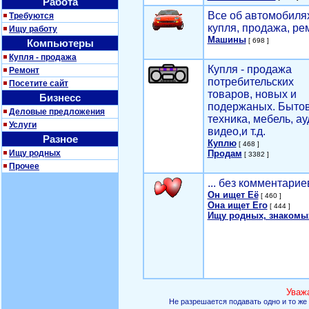
Работа
Все об автомобилях
Требуются
купля, продажа, ре
Ищу работу
Машины
[ 698 ]
Компьютеры
Купля - продажа
Купля - продажа
Ремонт
потребительских
Посетите сайт
товаров, новых и
Бизнесс
подержаных. Быто
Деловые предложения
техника, мебель, ау
Услуги
видео,и т.д.
Разное
Куплю
[ 468 ]
Ищу родных
Продам
[ 3382 ]
Прочее
... без комментарие
Он ищет Её
[ 460 ]
Она ищет Его
[ 444 ]
Ищу родных, знакомы
Уваж
Не разрешается подавать одно и то же