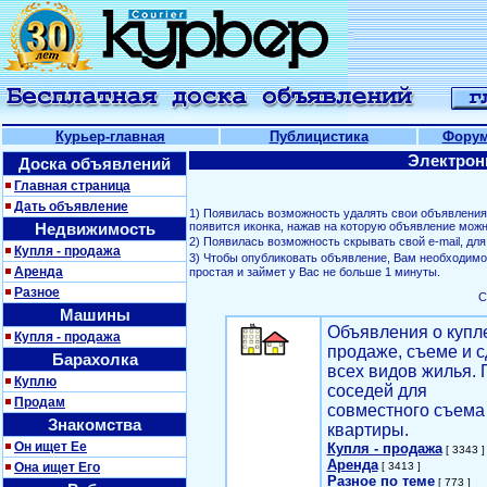
Курьер-главная
Публицистика
Фору
Электрон
Доска объявлений
Главная страница
Дать объявление
1) Появилась возможность удалять свои объявлени
Недвижимость
появится иконка, нажав на которую объявление можн
2) Появилась возможность скрывать свой е-mail, д
Купля - продажа
3) Чтобы опубликовать объявление, Вам необходим
Аренда
простая и займет у Вас не больше 1 минуты.
Разное
С
Машины
Объявления о купл
Купля - продажа
продаже, съеме и с
Барахолка
всех видов жилья. 
Куплю
соседей для
Продам
совместного съема
Знакомства
квартиры.
Он ищет Ее
Купля - продажа
[ 3343 ]
Аренда
Она ищет Его
[ 3413 ]
Разное по теме
[ 773 ]