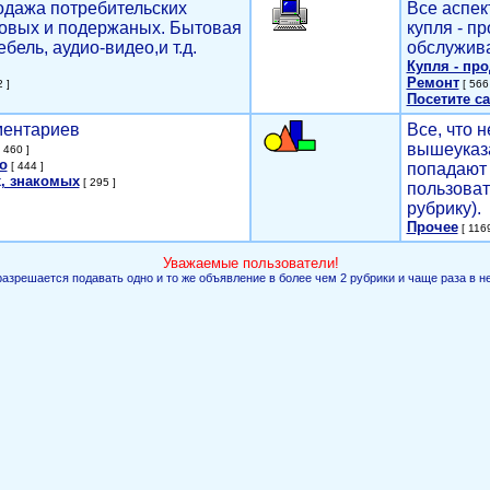
родажа потребительских
Все аспек
новых и подержаных. Бытовая
купля - п
ебель, аудио-видео,и т.д.
обслужива
Купля - пр
Ремонт
 ]
[ 566 
Посетите са
мментариев
Все, что н
вышеуказ
 460 ]
о
[ 444 ]
попадают 
, знакомых
[ 295 ]
пользоват
рубрику).
Прочее
[ 1169
Уважаемые пользователи!
разрешается подавать одно и то же объявление в более чем 2 рубрики и чаще раза в н