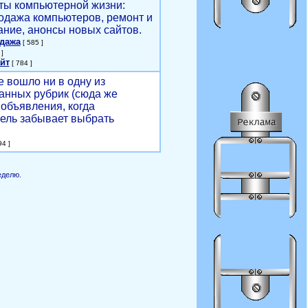
ты компьютерной жизни:
родажа компьютеров, ремонт и
ние, анонсы новых сайтов.
одажа
[ 585 ]
]
йт
[ 784 ]
е вошло ни в одну из
анных рубрик (сюда же
объявления, когда
ель забывает выбрать
4 ]
еделю.