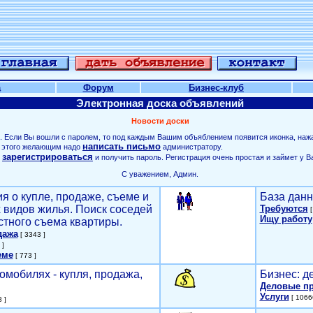
а
Форум
Бизнес-клуб
Электронная доска объявлений
Новости доски
. Если Вы вошли с паролем, то под каждым Вашим объяблением появится иконка, наж
написать письмо
ля этого желающим надо
администратору.
зарегистрироваться
о
и получить пароль. Регистрация очень простая и займет у В
С уважением, Админ.
я о купле, продаже, съеме и
База данн
х видов жилья. Поиск соседей
Требуются
[
Ищу работу
стного съема квартиры.
дажа
[ 3343 ]
 ]
еме
[ 773 ]
омобилях - купля, продажа,
Бизнес: д
Деловые п
Услуги
[ 1066
 ]