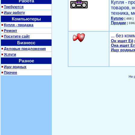
Работа
Купля - п
Требуются
товаров, 
Ищу работу
техника, м
Куплю
Компьютеры
[ 468 ]
Продам
[ 3382
Купля - продажа
Ремонт
... без ко
Посетите сайт
Он ищет Её
[
Бизнесс
Она ищет Ег
Деловые предложения
Ищу родных
Услуги
Разное
Ищу родных
Прочее
Не 