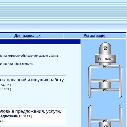
Для взрослых
Регистрация
ав на которую объявление можно уалить.
ас не больше 1 минуты.
ых вакансий и ищущих работу.
 64792 ]
[ 1833 ]
еловые предложения, услуги.
редложения
[ 3675 ]
6 ]