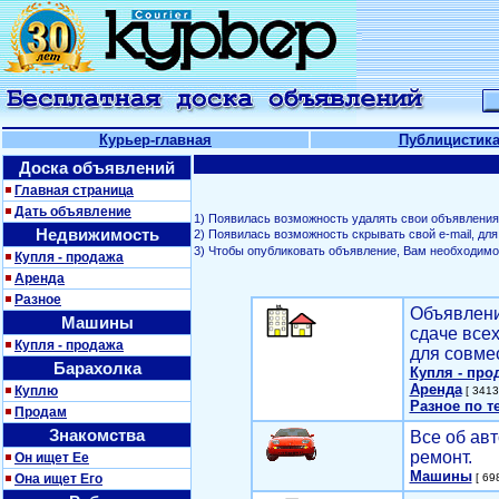
Курьер-главная
Публицистик
Доска объявлений
Главная страница
Дать объявление
1) Появилась возможность удалять свои объявления
Недвижимость
2) Появилась возможность скрывать свой е-mail, д
3) Чтобы опубликовать объявление, Вам необходим
Купля - продажа
Аренда
Разное
Объявлени
Машины
сдаче все
Купля - продажа
для совме
Барахолка
Купля - про
Аренда
Куплю
[ 3413
Разное по т
Продам
Знакомства
Все об авт
ремонт.
Он ищет Ее
Машины
Она ищет Его
[ 698