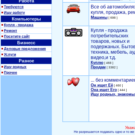
Работа
Все об автомобилях
Требуются
купля, продажа, ре
Ищу работу
Машины
[ 698 ]
Компьютеры
Купля - продажа
Купля - продажа
Ремонт
потребительских
Посетите сайт
товаров, новых и
Бизнесс
подержаных. Быто
Деловые предложения
техника, мебель, ау
Услуги
видео,и т.д.
Разное
Куплю
[ 468 ]
Ищу родных
Продам
[ 3382 ]
Прочее
... без комментарие
Он ищет Её
[ 460 ]
Она ищет Его
[ 444 ]
Ищу родных, знакомы
Уваж
Не разрешается подавать одно и то же