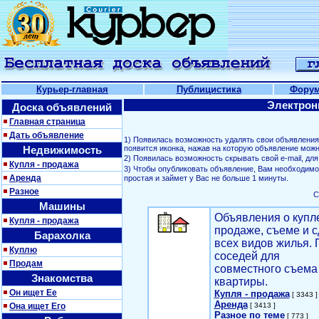
Курьер-главная
Публицистика
Фору
Электрон
Доска объявлений
Главная страница
Дать объявление
1) Появилась возможность удалять свои объявлени
Недвижимость
появится иконка, нажав на которую объявление можн
2) Появилась возможность скрывать свой е-mail, д
Купля - продажа
3) Чтобы опубликовать объявление, Вам необходим
Аренда
простая и займет у Вас не больше 1 минуты.
Разное
С
Машины
Объявления о купл
Купля - продажа
продаже, съеме и с
Барахолка
всех видов жилья. 
Куплю
соседей для
Продам
совместного съема
Знакомства
квартиры.
Он ищет Ее
Купля - продажа
[ 3343 ]
Аренда
Она ищет Его
[ 3413 ]
Разное по теме
[ 773 ]