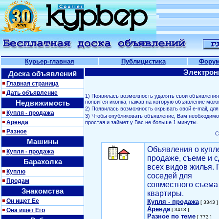
Курьер-главная
Публицистика
Фору
Электрон
Доска объявлений
Главная страница
Дать объявление
1) Появилась возможность удалять свои объявлени
Недвижимость
появится иконка, нажав на которую объявление можн
2) Появилась возможность скрывать свой е-mail, д
Купля - продажа
3) Чтобы опубликовать объявление, Вам необходим
Аренда
простая и займет у Вас не больше 1 минуты.
Разное
С
Машины
Объявления о купл
Купля - продажа
продаже, съеме и с
Барахолка
всех видов жилья. 
Куплю
соседей для
Продам
совместного съема
Знакомства
квартиры.
Он ищет Ее
Купля - продажа
[ 3343 ]
Аренда
Она ищет Его
[ 3413 ]
Разное по теме
[ 773 ]