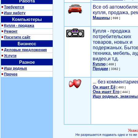
Работа
Все об автомобилях
Требуются
купля, продажа, ре
Ищу работу
Машины
[ 698 ]
Компьютеры
Купля - продажа
Купля - продажа
Ремонт
потребительских
Посетите сайт
товаров, новых и
Бизнесс
подержаных. Быто
Деловые предложения
техника, мебель, ау
Услуги
видео,и т.д.
Разное
Куплю
[ 468 ]
Ищу родных
Продам
[ 3382 ]
Прочее
... без комментарие
Он ищет Её
[ 460 ]
Она ищет Его
[ 444 ]
Ищу родных, знакомы
Уваж
Не разрешается подавать одно и то же