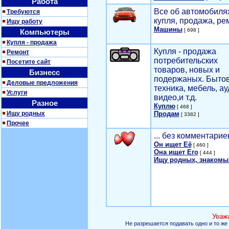
Работа
Все об автомобилях
Требуются
купля, продажа, ре
Ищу работу
Машины
[ 698 ]
Компьютеры
Купля - продажа
Купля - продажа
Ремонт
потребительских
Посетите сайт
товаров, новых и
Бизнесс
подержаных. Быто
Деловые предложения
техника, мебель, ау
Услуги
видео,и т.д.
Разное
Куплю
[ 468 ]
Ищу родных
Продам
[ 3382 ]
Прочее
... без комментарие
Он ищет Её
[ 460 ]
Она ищет Его
[ 444 ]
Ищу родных, знакомы
Уваж
Не разрешается подавать одно и то же