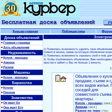
Курьер-главная
Публицистика
Фору
Электрон
Доска объявлений
Главная страница
Дать объявление
1) Появилась возможность удалять свои объявлени
Недвижимость
появится иконка, нажав на которую объявление можн
2) Появилась возможность скрывать свой е-mail, д
Купля - продажа
3) Чтобы опубликовать объявление, Вам необходим
Аренда
простая и займет у Вас не больше 1 минуты.
Разное
С
Машины
Объявления о купл
Купля - продажа
продаже, съеме и с
Барахолка
всех видов жилья. 
Куплю
соседей для
Продам
совместного съема
Знакомства
квартиры.
Он ищет Ее
Купля - продажа
[ 3343 ]
Аренда
Она ищет Его
[ 3413 ]
Разное по теме
[ 773 ]