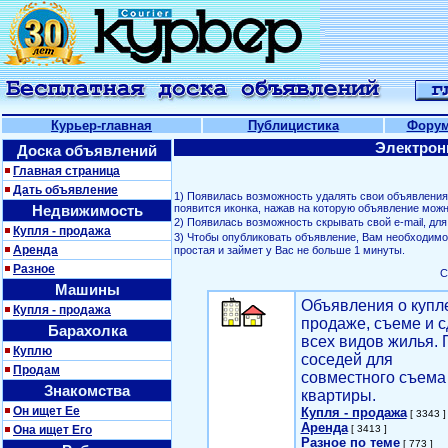
Курьер-главная
Публицистика
Фору
Электрон
Доска объявлений
Главная страница
Дать объявление
1) Появилась возможность удалять свои объявлени
Недвижимость
появится иконка, нажав на которую объявление можн
2) Появилась возможность скрывать свой е-mail, д
Купля - продажа
3) Чтобы опубликовать объявление, Вам необходим
Аренда
простая и займет у Вас не больше 1 минуты.
Разное
С
Машины
Объявления о купл
Купля - продажа
продаже, съеме и с
Барахолка
всех видов жилья. 
Куплю
соседей для
Продам
совместного съема
Знакомства
квартиры.
Он ищет Ее
Купля - продажа
[ 3343 ]
Аренда
Она ищет Его
[ 3413 ]
Разное по теме
[ 773 ]