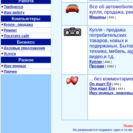
Работа
Все об автомобилях
Требуются
купля, продажа, ре
Ищу работу
Машины
[ 698 ]
Компьютеры
Купля - продажа
Купля - продажа
Ремонт
потребительских
Посетите сайт
товаров, новых и
Бизнесс
подержаных. Быто
Деловые предложения
техника, мебель, ау
Услуги
видео,и т.д.
Разное
Куплю
[ 468 ]
Ищу родных
Продам
[ 3382 ]
Прочее
... без комментарие
Он ищет Её
[ 460 ]
Она ищет Его
[ 444 ]
Ищу родных, знакомы
Уваж
Не разрешается подавать одно и то же