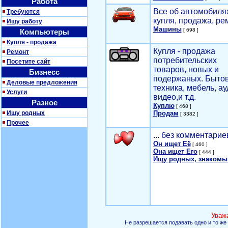
Работа
Все об автомобилях
Требуются
купля, продажа, ре
Ищу работу
Машины
[ 698 ]
Компьютеры
Купля - продажа
Купля - продажа
Ремонт
потребительских
Посетите сайт
товаров, новых и
Бизнесс
подержаных. Быто
Деловые предложения
техника, мебель, ау
Услуги
видео,и т.д.
Разное
Куплю
[ 468 ]
Ищу родных
Продам
[ 3382 ]
Прочее
... без комментарие
Он ищет Её
[ 460 ]
Она ищет Его
[ 444 ]
Ищу родных, знакомы
Уваж
Не разрешается подавать одно и то же