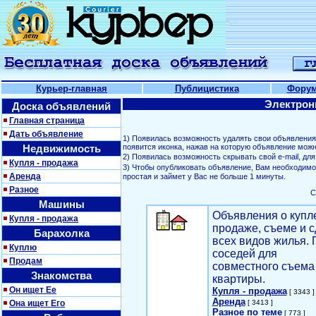
Курьер-главная
Публицистика
Фору
Электрон
Доска объявлений
Главная страница
Дать объявление
1) Появилась возможность удалять свои объявлени
Недвижимость
появится иконка, нажав на которую объявление можн
2) Появилась возможность скрывать свой е-mail, д
Купля - продажа
3) Чтобы опубликовать объявление, Вам необходим
Аренда
простая и займет у Вас не больше 1 минуты.
Разное
С
Машины
Объявления о купл
Купля - продажа
продаже, съеме и с
Барахолка
всех видов жилья. 
Куплю
соседей для
Продам
совместного съема
Знакомства
квартиры.
Он ищет Ее
Купля - продажа
[ 3343 ]
Аренда
Она ищет Его
[ 3413 ]
Разное по теме
[ 773 ]