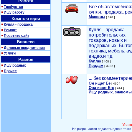
Работа
Все об автомобилях
Требуются
купля, продажа, ре
Ищу работу
Машины
[ 698 ]
Компьютеры
Купля - продажа
Купля - продажа
Ремонт
потребительских
Посетите сайт
товаров, новых и
Бизнесс
подержаных. Быто
Деловые предложения
техника, мебель, ау
Услуги
видео,и т.д.
Разное
Куплю
[ 468 ]
Ищу родных
Продам
[ 3382 ]
Прочее
... без комментарие
Он ищет Её
[ 460 ]
Она ищет Его
[ 444 ]
Ищу родных, знакомы
Уваж
Не разрешается подавать одно и то же