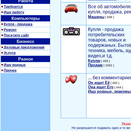
Работа
Все об автомобилях
Требуются
купля, продажа, ре
Ищу работу
Машины
[ 698 ]
Компьютеры
Купля - продажа
Купля - продажа
Ремонт
потребительских
Посетите сайт
товаров, новых и
Бизнесс
подержаных. Быто
Деловые предложения
техника, мебель, ау
Услуги
видео,и т.д.
Разное
Куплю
[ 468 ]
Ищу родных
Продам
[ 3382 ]
Прочее
... без комментарие
Он ищет Её
[ 460 ]
Она ищет Его
[ 444 ]
Ищу родных, знакомы
Уваж
Не разрешается подавать одно и то же