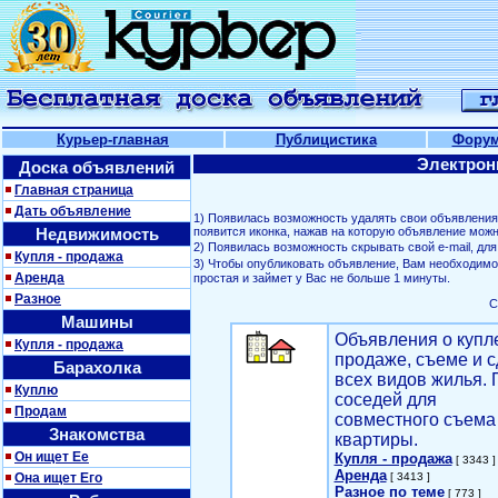
Курьер-главная
Публицистика
Фору
Электрон
Доска объявлений
Главная страница
Дать объявление
1) Появилась возможность удалять свои объявлени
Недвижимость
появится иконка, нажав на которую объявление можн
2) Появилась возможность скрывать свой е-mail, д
Купля - продажа
3) Чтобы опубликовать объявление, Вам необходим
Аренда
простая и займет у Вас не больше 1 минуты.
Разное
С
Машины
Объявления о купл
Купля - продажа
продаже, съеме и с
Барахолка
всех видов жилья. 
Куплю
соседей для
Продам
совместного съема
Знакомства
квартиры.
Он ищет Ее
Купля - продажа
[ 3343 ]
Аренда
Она ищет Его
[ 3413 ]
Разное по теме
[ 773 ]