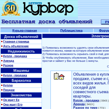
Курьер-главная
Публицистика
Фору
Электрон
Доска объявлений
Главная страница
Дать объявление
1) Появилась возможность удалять свои объявлени
Недвижимость
появится иконка, нажав на которую объявление можн
2) Появилась возможность скрывать свой е-mail, д
Купля - продажа
3) Чтобы опубликовать объявление, Вам необходим
Аренда
простая и займет у Вас не больше 1 минуты.
Разное
С
Машины
Объявления о купл
Купля - продажа
продаже, съеме и с
Барахолка
всех видов жилья. 
Куплю
соседей для
Продам
совместного съема
Знакомства
квартиры.
Он ищет Ее
Купля - продажа
[ 3343 ]
Аренда
Она ищет Его
[ 3413 ]
Разное по теме
[ 773 ]