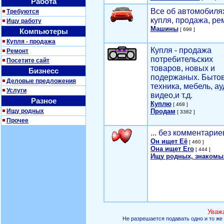
Работа
Все об автомобилях
Требуются
купля, продажа, ре
Ищу работу
Машины
[ 698 ]
Компьютеры
Купля - продажа
Купля - продажа
Ремонт
потребительских
Посетите сайт
товаров, новых и
Бизнесс
подержаных. Быто
Деловые предложения
техника, мебель, ау
Услуги
видео,и т.д.
Разное
Куплю
[ 468 ]
Ищу родных
Продам
[ 3382 ]
Прочее
... без комментарие
Он ищет Её
[ 460 ]
Она ищет Его
[ 444 ]
Ищу родных, знакомы
Уваж
Не разрешается подавать одно и то же