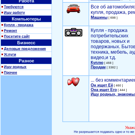
Работа
Все об автомобилях
Требуются
купля, продажа, ре
Ищу работу
Машины
[ 698 ]
Компьютеры
Купля - продажа
Купля - продажа
Ремонт
потребительских
Посетите сайт
товаров, новых и
Бизнесс
подержаных. Быто
Деловые предложения
техника, мебель, ау
Услуги
видео,и т.д.
Разное
Куплю
[ 468 ]
Ищу родных
Продам
[ 3382 ]
Прочее
... без комментарие
Он ищет Её
[ 460 ]
Она ищет Его
[ 444 ]
Ищу родных, знакомы
Уваж
Не разрешается подавать одно и то же