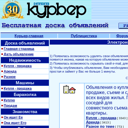
Курьер-главная
Публицистика
Фору
Электрон
Доска объявлений
Главная страница
Дать объявление
1) Появилась возможность удалять свои объявлени
Недвижимость
появится иконка, нажав на которую объявление можн
2) Появилась возможность скрывать свой е-mail, д
Купля - продажа
3) Чтобы опубликовать объявление, Вам необходим
Аренда
простая и займет у Вас не больше 1 минуты.
Разное
С
Машины
Объявления о купл
Купля - продажа
продаже, съеме и с
Барахолка
всех видов жилья. 
Куплю
соседей для
Продам
совместного съема
Знакомства
квартиры.
Он ищет Ее
Купля - продажа
[ 3343 ]
Аренда
Она ищет Его
[ 3413 ]
Разное по теме
[ 773 ]