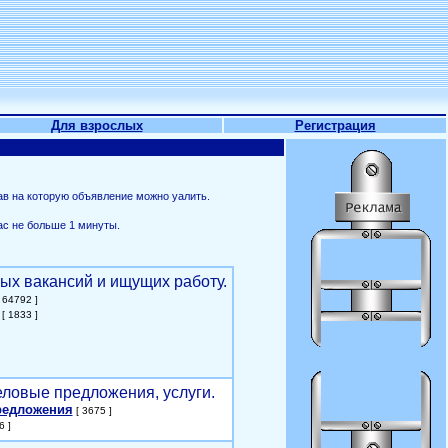
Для взрослых
Регистрация
ав на которую объявление можно уалить.
ас не больше 1 минуты.
ых вакансий и ищущих работу.
 64792 ]
[ 1833 ]
еловые предложения, услуги.
редложения
[ 3675 ]
6 ]