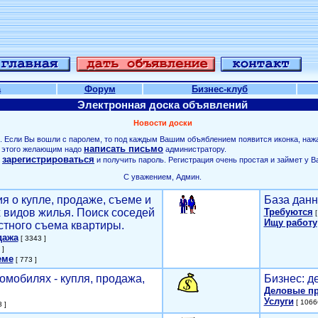
а
Форум
Бизнес-клуб
Электронная доска объявлений
Новости доски
. Если Вы вошли с паролем, то под каждым Вашим объяблением появится иконка, наж
написать письмо
ля этого желающим надо
администратору.
зарегистрироваться
о
и получить пароль. Регистрация очень простая и займет у В
С уважением, Админ.
я о купле, продаже, съеме и
База данн
х видов жилья. Поиск соседей
Требуются
[
Ищу работу
стного съема квартиры.
дажа
[ 3343 ]
 ]
еме
[ 773 ]
омобилях - купля, продажа,
Бизнес: д
Деловые п
Услуги
[ 1066
 ]