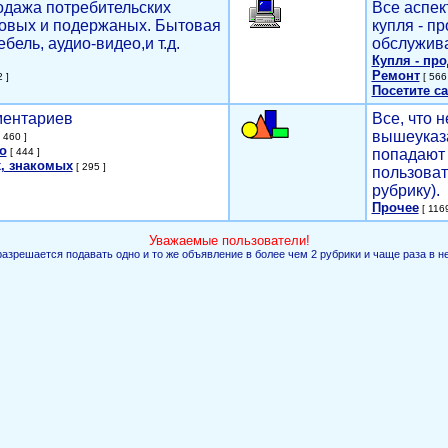
родажа потребительских
Все аспек
новых и подержаных. Бытовая
купля - п
ебель, аудио-видео,и т.д.
обслужива
Купля - пр
Ремонт
 ]
[ 566 
Посетите са
мментариев
Все, что н
вышеуказ
 460 ]
о
[ 444 ]
попадают 
, знакомых
[ 295 ]
пользоват
рубрику).
Прочее
[ 1169
Уважаемые пользователи!
разрешается подавать одно и то же объявление в более чем 2 рубрики и чаще раза в н