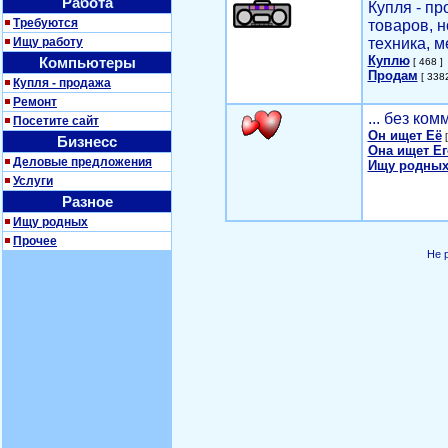
Работа
Купля - п
Требуются
товаров, 
Ищу работу
техника, м
Куплю
Компьютеры
[ 468 ]
Продам
[ 3382
Купля - продажа
Ремонт
... без ко
Посетите сайт
Он ищет Её
[
Бизнесс
Она ищет Ег
Деловые предложения
Ищу родных
Услуги
Разное
Ищу родных
Прочее
Не 