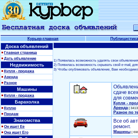
Курьер-главная
Публицистик
Доска объявлений
Главная страница
Дать объявление
1) Появилась возможность удалять свои объявления
Недвижимость
2) Появилась возможность скрывать свой е-mail, д
3) Чтобы опубликовать объявление, Вам необходим
Купля - продажа
Аренда
Разное
Объявлени
Машины
сдаче все
Купля - продажа
для совме
Барахолка
Купля - про
Аренда
Куплю
[ 3413
Разное по т
Продам
Знакомства
Все об авт
ремонт.
Он ищет Ее
Машины
Она ищет Его
[ 698