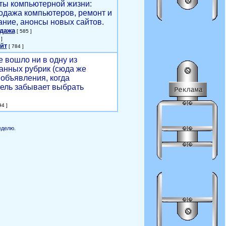
ты компьютерной жизни:
родажа компьютеров, ремонт и
ние, анонсы новых сайтов.
одажа
[ 585 ]
]
йт
[ 784 ]
е вошло ни в одну из
анных рубрик (сюда же
объявления, когда
ель забывает выбрать
4 ]
еделю.