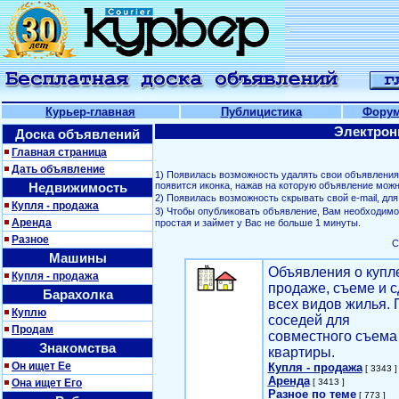
Курьер-главная
Публицистика
Фору
Электрон
Доска объявлений
Главная страница
Дать объявление
1) Появилась возможность удалять свои объявлени
Недвижимость
появится иконка, нажав на которую объявление можн
2) Появилась возможность скрывать свой е-mail, д
Купля - продажа
3) Чтобы опубликовать объявление, Вам необходим
Аренда
простая и займет у Вас не больше 1 минуты.
Разное
С
Машины
Объявления о купл
Купля - продажа
продаже, съеме и с
Барахолка
всех видов жилья. 
Куплю
соседей для
Продам
совместного съема
Знакомства
квартиры.
Он ищет Ее
Купля - продажа
[ 3343 ]
Аренда
Она ищет Его
[ 3413 ]
Разное по теме
[ 773 ]