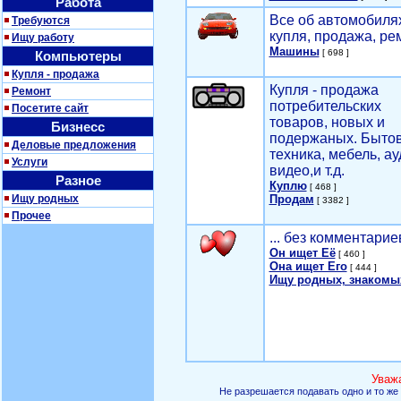
Работа
Все об автомобилях
Требуются
купля, продажа, ре
Ищу работу
Машины
[ 698 ]
Компьютеры
Купля - продажа
Купля - продажа
Ремонт
потребительских
Посетите сайт
товаров, новых и
Бизнесс
подержаных. Быто
Деловые предложения
техника, мебель, ау
Услуги
видео,и т.д.
Разное
Куплю
[ 468 ]
Ищу родных
Продам
[ 3382 ]
Прочее
... без комментарие
Он ищет Её
[ 460 ]
Она ищет Его
[ 444 ]
Ищу родных, знакомы
Уваж
Не разрешается подавать одно и то же