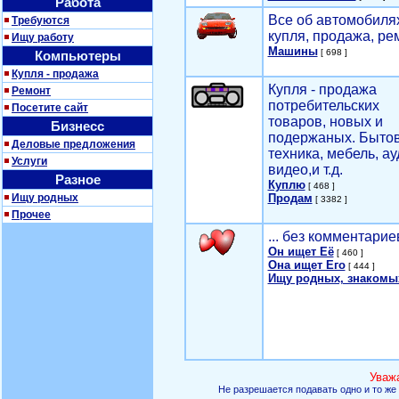
Работа
Все об автомобилях
Требуются
купля, продажа, ре
Ищу работу
Машины
[ 698 ]
Компьютеры
Купля - продажа
Купля - продажа
Ремонт
потребительских
Посетите сайт
товаров, новых и
Бизнесс
подержаных. Быто
Деловые предложения
техника, мебель, ау
Услуги
видео,и т.д.
Разное
Куплю
[ 468 ]
Ищу родных
Продам
[ 3382 ]
Прочее
... без комментарие
Он ищет Её
[ 460 ]
Она ищет Его
[ 444 ]
Ищу родных, знакомы
Уваж
Не разрешается подавать одно и то же