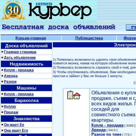
Курьер-главная
Публицистика
Фору
Электрон
Доска объявлений
Главная страница
Дать объявление
1) Появилась возможность удалять свои объявлени
Недвижимость
появится иконка, нажав на которую объявление можн
2) Появилась возможность скрывать свой е-mail, д
Купля - продажа
3) Чтобы опубликовать объявление, Вам необходим
Аренда
простая и займет у Вас не больше 1 минуты.
Разное
С
Машины
Объявления о купл
Купля - продажа
продаже, съеме и с
Барахолка
всех видов жилья. 
Куплю
соседей для
Продам
совместного съема
Знакомства
квартиры.
Он ищет Ее
Купля - продажа
[ 3343 ]
Аренда
Она ищет Его
[ 3413 ]
Разное по теме
[ 773 ]