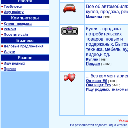
Работа
Все об автомобилях
Требуются
купля, продажа, ре
Ищу работу
Машины
[ 698 ]
Компьютеры
Купля - продажа
Купля - продажа
Ремонт
потребительских
Посетите сайт
товаров, новых и
Бизнесс
подержаных. Быто
Деловые предложения
техника, мебель, ау
Услуги
видео,и т.д.
Разное
Куплю
[ 468 ]
Ищу родных
Продам
[ 3382 ]
Прочее
... без комментарие
Он ищет Её
[ 460 ]
Она ищет Его
[ 444 ]
Ищу родных, знакомы
Уваж
Не разрешается подавать одно и то же