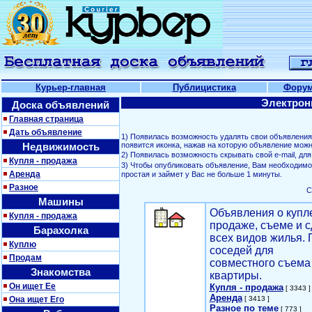
Курьер-главная
Публицистика
Фору
Электрон
Доска объявлений
Главная страница
Дать объявление
1) Появилась возможность удалять свои объявлени
Недвижимость
появится иконка, нажав на которую объявление можн
2) Появилась возможность скрывать свой е-mail, д
Купля - продажа
3) Чтобы опубликовать объявление, Вам необходим
Аренда
простая и займет у Вас не больше 1 минуты.
Разное
С
Машины
Объявления о купл
Купля - продажа
продаже, съеме и с
Барахолка
всех видов жилья. 
Куплю
соседей для
Продам
совместного съема
Знакомства
квартиры.
Он ищет Ее
Купля - продажа
[ 3343 ]
Аренда
Она ищет Его
[ 3413 ]
Разное по теме
[ 773 ]