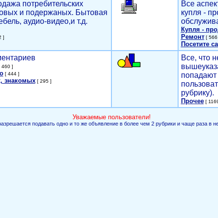
родажа потребительских
Все аспек
новых и подержаных. Бытовая
купля - п
ебель, аудио-видео,и т.д.
обслужива
Купля - пр
Ремонт
 ]
[ 566 
Посетите са
мментариев
Все, что н
вышеуказ
 460 ]
о
[ 444 ]
попадают 
, знакомых
[ 295 ]
пользоват
рубрику).
Прочее
[ 1169
Уважаемые пользователи!
разрешается подавать одно и то же объявление в более чем 2 рубрики и чаще раза в н