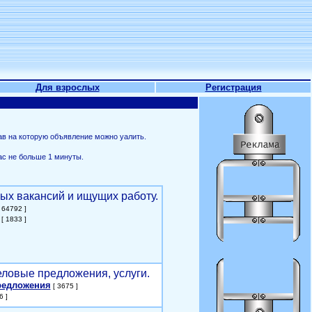
Для взрослых
Регистрация
ав на которую объявление можно уалить.
ас не больше 1 минуты.
ых вакансий и ищущих работу.
 64792 ]
[ 1833 ]
еловые предложения, услуги.
редложения
[ 3675 ]
6 ]