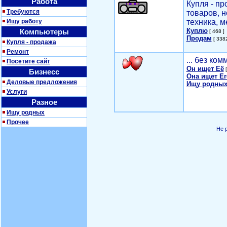
Работа
Купля - п
Требуются
товаров, 
Ищу работу
техника, м
Куплю
Компьютеры
[ 468 ]
Продам
[ 3382
Купля - продажа
Ремонт
... без ко
Посетите сайт
Он ищет Её
[
Бизнесс
Она ищет Ег
Деловые предложения
Ищу родных
Услуги
Разное
Ищу родных
Прочее
Не 