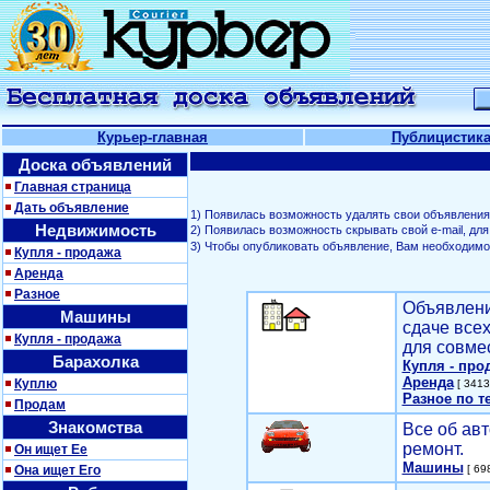
Курьер-главная
Публицистик
Доска объявлений
Главная страница
Дать объявление
1) Появилась возможность удалять свои объявления
Недвижимость
2) Появилась возможность скрывать свой е-mail, д
3) Чтобы опубликовать объявление, Вам необходим
Купля - продажа
Аренда
Разное
Объявлени
Машины
сдаче все
Купля - продажа
для совме
Барахолка
Купля - про
Аренда
Куплю
[ 3413
Разное по т
Продам
Знакомства
Все об авт
ремонт.
Он ищет Ее
Машины
Она ищет Его
[ 698