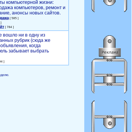
ты компьютерной жизни:
родажа компьютеров, ремонт и
ние, анонсы новых сайтов.
одажа
[ 585 ]
]
йт
[ 784 ]
е вошло ни в одну из
анных рубрик (сюда же
объявления, когда
ель забывает выбрать
4 ]
еделю.