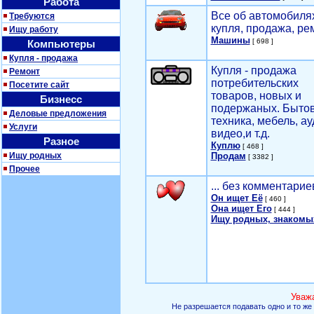
Работа
Все об автомобилях
Требуются
купля, продажа, ре
Ищу работу
Машины
[ 698 ]
Компьютеры
Купля - продажа
Купля - продажа
Ремонт
потребительских
Посетите сайт
товаров, новых и
Бизнесс
подержаных. Быто
Деловые предложения
техника, мебель, ау
Услуги
видео,и т.д.
Разное
Куплю
[ 468 ]
Ищу родных
Продам
[ 3382 ]
Прочее
... без комментарие
Он ищет Её
[ 460 ]
Она ищет Его
[ 444 ]
Ищу родных, знакомы
Уваж
Не разрешается подавать одно и то же