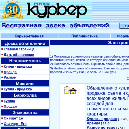
Курьер-главная
Публицистика
Фору
Электрон
Доска объявлений
Главная страница
Дать объявление
1) Появилась возможность удалять свои объявлени
Недвижимость
появится иконка, нажав на которую объявление можн
2) Появилась возможность скрывать свой е-mail, д
Купля - продажа
3) Чтобы опубликовать объявление, Вам необходим
Аренда
простая и займет у Вас не больше 1 минуты.
Разное
С
Машины
Объявления о купл
Купля - продажа
продаже, съеме и с
Барахолка
всех видов жилья. 
Куплю
соседей для
Продам
совместного съема
Знакомства
квартиры.
Он ищет Ее
Купля - продажа
[ 3343 ]
Аренда
Она ищет Его
[ 3413 ]
Разное по теме
[ 773 ]