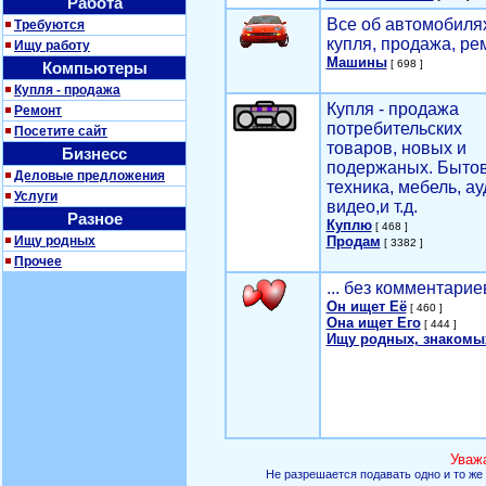
Работа
Все об автомобилях
Требуются
купля, продажа, ре
Ищу работу
Машины
[ 698 ]
Компьютеры
Купля - продажа
Купля - продажа
Ремонт
потребительских
Посетите сайт
товаров, новых и
Бизнесс
подержаных. Быто
Деловые предложения
техника, мебель, ау
Услуги
видео,и т.д.
Разное
Куплю
[ 468 ]
Ищу родных
Продам
[ 3382 ]
Прочее
... без комментарие
Он ищет Её
[ 460 ]
Она ищет Его
[ 444 ]
Ищу родных, знакомы
Уваж
Не разрешается подавать одно и то же