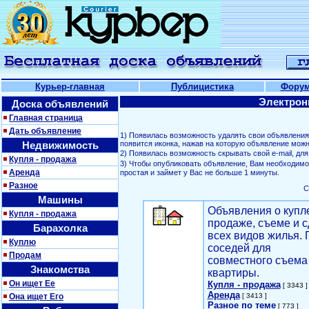
Курьер-главная
Публицистика
Фору
Электрон
Доска объявлений
Главная страница
Дать объявление
1) Появилась возможность удалять свои объявлени
Недвижимость
появится иконка, нажав на которую объявление можн
2) Появилась возможность скрывать свой е-mail, д
Купля - продажа
3) Чтобы опубликовать объявление, Вам необходим
Аренда
простая и займет у Вас не больше 1 минуты.
Разное
С
Машины
Объявления о купл
Купля - продажа
продаже, съеме и с
Барахолка
всех видов жилья. 
Куплю
соседей для
Продам
совместного съема
Знакомства
квартиры.
Он ищет Ее
Купля - продажа
[ 3343 ]
Аренда
Она ищет Его
[ 3413 ]
Разное по теме
[ 773 ]