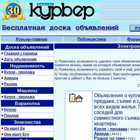
Курьер-главная
Публицистика
Фору
Электрон
Доска объявлений
Главная страница
Дать объявление
1) Появилась возможность удалять свои объявлени
Недвижимость
появится иконка, нажав на которую объявление можн
2) Появилась возможность скрывать свой е-mail, д
Купля - продажа
3) Чтобы опубликовать объявление, Вам необходим
Аренда
простая и займет у Вас не больше 1 минуты.
Разное
С
Машины
Объявления о купл
Купля - продажа
продаже, съеме и с
Барахолка
всех видов жилья. 
Куплю
соседей для
Продам
совместного съема
Знакомства
квартиры.
Он ищет Ее
Купля - продажа
[ 3343 ]
Аренда
Она ищет Его
[ 3413 ]
Разное по теме
[ 773 ]