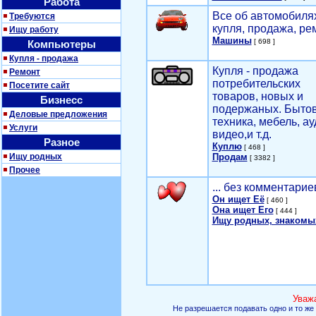
Работа
Все об автомобилях
Требуются
купля, продажа, ре
Ищу работу
Машины
[ 698 ]
Компьютеры
Купля - продажа
Купля - продажа
Ремонт
потребительских
Посетите сайт
товаров, новых и
Бизнесс
подержаных. Быто
Деловые предложения
техника, мебель, ау
Услуги
видео,и т.д.
Разное
Куплю
[ 468 ]
Ищу родных
Продам
[ 3382 ]
Прочее
... без комментарие
Он ищет Её
[ 460 ]
Она ищет Его
[ 444 ]
Ищу родных, знакомы
Уваж
Не разрешается подавать одно и то же