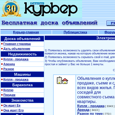
Курьер-главная
Публицистика
Фору
Электрон
Доска объявлений
Главная страница
Дать объявление
1) Появилась возможность удалять свои объявлени
Недвижимость
появится иконка, нажав на которую объявление можн
2) Появилась возможность скрывать свой е-mail, д
Купля - продажа
3) Чтобы опубликовать объявление, Вам необходим
Аренда
простая и займет у Вас не больше 1 минуты.
Разное
С
Машины
Объявления о купл
Купля - продажа
продаже, съеме и с
Барахолка
всех видов жилья. 
Куплю
соседей для
Продам
совместного съема
Знакомства
квартиры.
Он ищет Ее
Купля - продажа
[ 3343 ]
Аренда
Она ищет Его
[ 3413 ]
Разное по теме
[ 773 ]