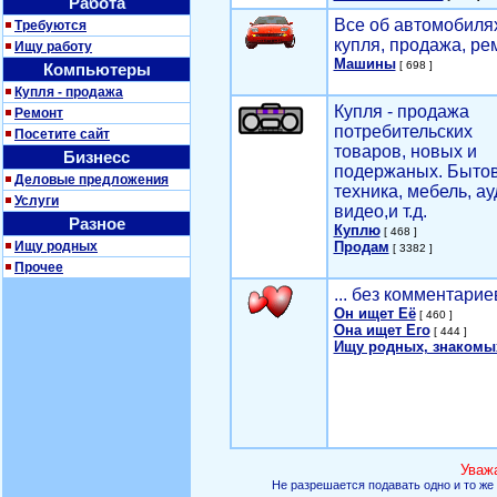
Работа
Все об автомобилях
Требуются
купля, продажа, ре
Ищу работу
Машины
[ 698 ]
Компьютеры
Купля - продажа
Купля - продажа
Ремонт
потребительских
Посетите сайт
товаров, новых и
Бизнесс
подержаных. Быто
Деловые предложения
техника, мебель, ау
Услуги
видео,и т.д.
Разное
Куплю
[ 468 ]
Ищу родных
Продам
[ 3382 ]
Прочее
... без комментарие
Он ищет Её
[ 460 ]
Она ищет Его
[ 444 ]
Ищу родных, знакомы
Уваж
Не разрешается подавать одно и то же