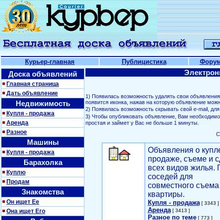
Курьер-главная
Публицистика
Фору
Электрон
Доска объявлений
Главная страница
Дать объявление
1) Появилась возможность удалять свои объявлени
Недвижимость
появится иконка, нажав на которую объявление можн
2) Появилась возможность скрывать свой е-mail, д
Купля - продажа
3) Чтобы опубликовать объявление, Вам необходим
Аренда
простая и займет у Вас не больше 1 минуты.
Разное
С
Машины
Объявления о купл
Купля - продажа
продаже, съеме и с
Барахолка
всех видов жилья. 
Куплю
соседей для
Продам
совместного съема
Знакомства
квартиры.
Он ищет Ее
Купля - продажа
[ 3343 ]
Аренда
Она ищет Его
[ 3413 ]
Разное по теме
[ 773 ]