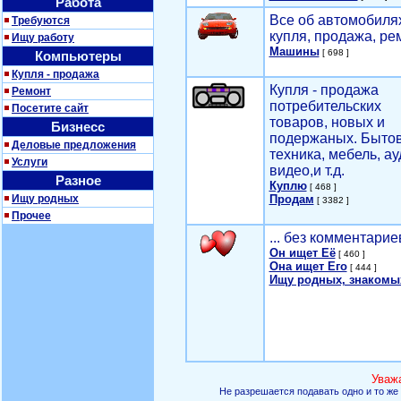
Работа
Все об автомобилях
Требуются
купля, продажа, ре
Ищу работу
Машины
[ 698 ]
Компьютеры
Купля - продажа
Купля - продажа
Ремонт
потребительских
Посетите сайт
товаров, новых и
Бизнесс
подержаных. Быто
Деловые предложения
техника, мебель, ау
Услуги
видео,и т.д.
Разное
Куплю
[ 468 ]
Ищу родных
Продам
[ 3382 ]
Прочее
... без комментарие
Он ищет Её
[ 460 ]
Она ищет Его
[ 444 ]
Ищу родных, знакомы
Уваж
Не разрешается подавать одно и то же