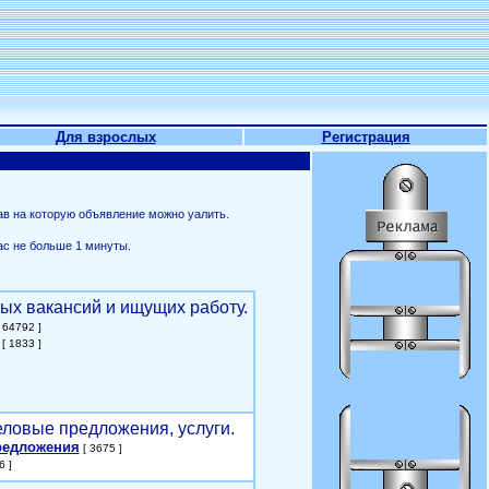
Для взрослых
Регистрация
ав на которую объявление можно уалить.
ас не больше 1 минуты.
ых вакансий и ищущих работу.
 64792 ]
[ 1833 ]
еловые предложения, услуги.
редложения
[ 3675 ]
6 ]