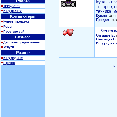
Работа
Купля - п
Требуются
товаров, 
Ищу работу
техника, м
Куплю
Компьютеры
[ 468 ]
Продам
[ 3382
Купля - продажа
Ремонт
... без ко
Посетите сайт
Он ищет Её
[
Бизнесс
Она ищет Ег
Деловые предложения
Ищу родных
Услуги
Разное
Ищу родных
Прочее
Не 