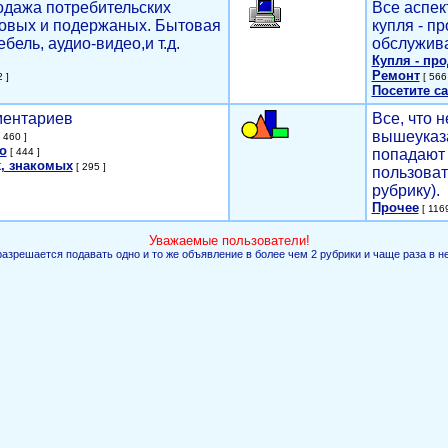
родажа потребительских
Все аспек
новых и подержаных. Бытовая
купля - п
ебель, аудио-видео,и т.д.
обслужива
Купля - пр
Ремонт
 ]
[ 566 
Посетите са
мментариев
Все, что н
вышеуказ
 460 ]
о
[ 444 ]
попадают 
, знакомых
[ 295 ]
пользоват
рубрику).
Прочее
[ 1169
Уважаемые пользователи!
разрешается подавать одно и то же объявление в более чем 2 рубрики и чаще раза в н