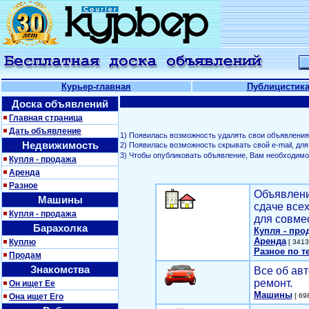
Курьер-главная
Публицистик
Доска объявлений
Главная страница
Дать объявление
1) Появилась возможность удалять свои объявления
Недвижимость
2) Появилась возможность скрывать свой е-mail, д
3) Чтобы опубликовать объявление, Вам необходим
Купля - продажа
Аренда
Разное
Объявлени
Машины
сдаче все
Купля - продажа
для совме
Барахолка
Купля - про
Аренда
Куплю
[ 3413
Разное по т
Продам
Знакомства
Все об авт
ремонт.
Он ищет Ее
Машины
Она ищет Его
[ 698