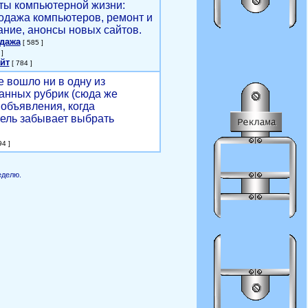
ты компьютерной жизни:
родажа компьютеров, ремонт и
ние, анонсы новых сайтов.
одажа
[ 585 ]
]
йт
[ 784 ]
е вошло ни в одну из
анных рубрик (сюда же
объявления, когда
ель забывает выбрать
4 ]
еделю.