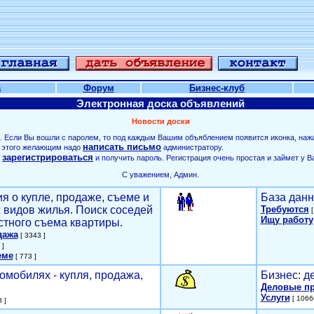
а
Форум
Бизнес-клуб
Электронная доска объявлений
Новости доски
. Если Вы вошли с паролем, то под каждым Вашим объяблением появится иконка, наж
написать письмо
ля этого желающим надо
администратору.
зарегистрироваться
о
и получить пароль. Регистрация очень простая и займет у В
С уважением, Админ.
я о купле, продаже, съеме и
База данн
х видов жилья. Поиск соседей
Требуются
[
Ищу работу
стного съема квартиры.
дажа
[ 3343 ]
 ]
еме
[ 773 ]
омобилях - купля, продажа,
Бизнес: д
Деловые п
Услуги
[ 1066
 ]