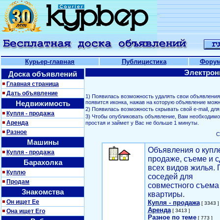
Курьер-главная
Публицистика
Фору
Электрон
Доска объявлений
Главная страница
Дать объявление
1) Появилась возможность удалять свои объявлени
Недвижимость
появится иконка, нажав на которую объявление можн
2) Появилась возможность скрывать свой е-mail, д
Купля - продажа
3) Чтобы опубликовать объявление, Вам необходим
Аренда
простая и займет у Вас не больше 1 минуты.
Разное
С
Машины
Объявления о купл
Купля - продажа
продаже, съеме и с
Барахолка
всех видов жилья. 
Куплю
соседей для
Продам
совместного съема
Знакомства
квартиры.
Он ищет Ее
Купля - продажа
[ 3343 ]
Аренда
Она ищет Его
[ 3413 ]
Разное по теме
[ 773 ]