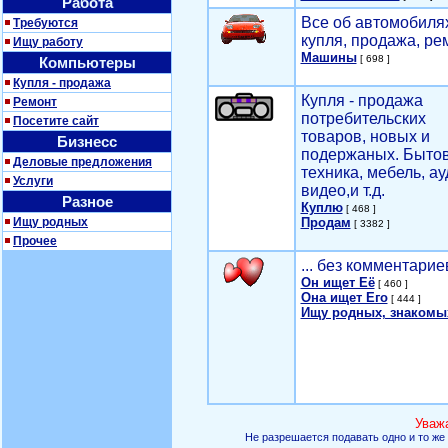
Работа
Все об автомобилях
Требуются
купля, продажа, ре
Ищу работу
Машины
[ 698 ]
Компьютеры
Купля - продажа
Купля - продажа
Ремонт
потребительских
Посетите сайт
товаров, новых и
Бизнесс
подержаных. Быто
Деловые предложения
техника, мебель, ау
Услуги
видео,и т.д.
Разное
Куплю
[ 468 ]
Ищу родных
Продам
[ 3382 ]
Прочее
... без комментарие
Он ищет Её
[ 460 ]
Она ищет Его
[ 444 ]
Ищу родных, знакомы
Уваж
Не разрешается подавать одно и то же