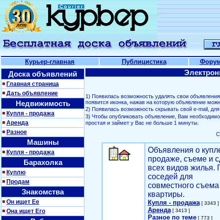
Курьер-главная
Публицистика
Фору
Электрон
Доска объявлений
Главная страница
Дать объявление
1) Появилась возможность удалять свои объявлени
Недвижимость
появится иконка, нажав на которую объявление можн
2) Появилась возможность скрывать свой е-mail, д
Купля - продажа
3) Чтобы опубликовать объявление, Вам необходим
Аренда
простая и займет у Вас не больше 1 минуты.
Разное
С
Машины
Объявления о купл
Купля - продажа
продаже, съеме и с
Барахолка
всех видов жилья. 
Куплю
соседей для
Продам
совместного съема
Знакомства
квартиры.
Он ищет Ее
Купля - продажа
[ 3343 ]
Аренда
Она ищет Его
[ 3413 ]
Разное по теме
[ 773 ]