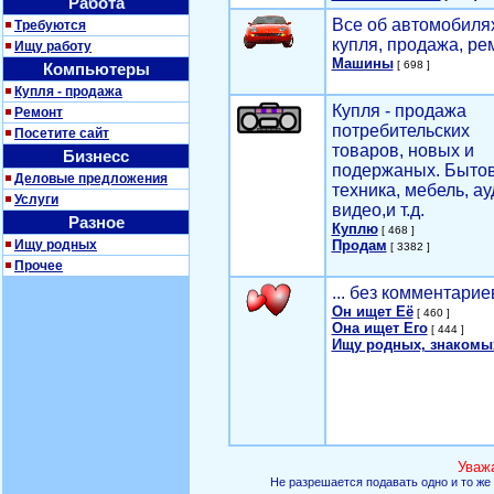
Работа
Все об автомобилях
Требуются
купля, продажа, ре
Ищу работу
Машины
[ 698 ]
Компьютеры
Купля - продажа
Купля - продажа
Ремонт
потребительских
Посетите сайт
товаров, новых и
Бизнесс
подержаных. Быто
Деловые предложения
техника, мебель, ау
Услуги
видео,и т.д.
Разное
Куплю
[ 468 ]
Ищу родных
Продам
[ 3382 ]
Прочее
... без комментарие
Он ищет Её
[ 460 ]
Она ищет Его
[ 444 ]
Ищу родных, знакомы
Уваж
Не разрешается подавать одно и то же