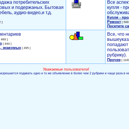
родажа потребительских
Все аспек
новых и подержаных. Бытовая
купля - п
ебель, аудио-видео,и т.д.
обслужива
Купля - пр
Ремонт
 ]
[ 566 
Посетите са
мментариев
Все, что н
вышеуказ
 460 ]
о
[ 444 ]
попадают 
, знакомых
[ 295 ]
пользоват
рубрику).
Прочее
[ 1169
Уважаемые пользователи!
разрешается подавать одно и то же объявление в более чем 2 рубрики и чаще раза в н