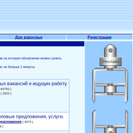
Для взрослых
Регистрация
ав на которую объявление можно уалить.
ас не больше 1 минуты.
ых вакансий и ищущих работу.
 64792 ]
[ 1833 ]
еловые предложения, услуги.
редложения
[ 3675 ]
6 ]