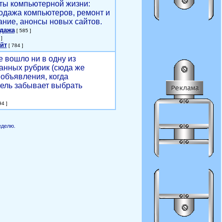
ты компьютерной жизни:
родажа компьютеров, ремонт и
ние, анонсы новых сайтов.
одажа
[ 585 ]
]
йт
[ 784 ]
е вошло ни в одну из
анных рубрик (сюда же
объявления, когда
ель забывает выбрать
4 ]
еделю.