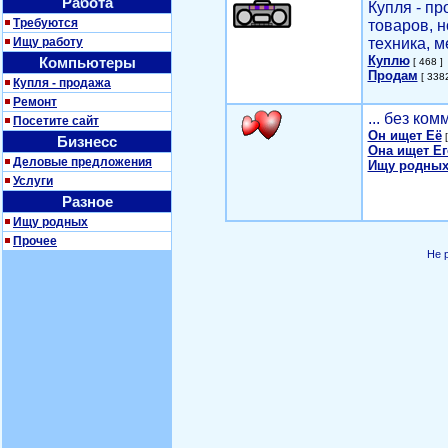
Работа
Купля - п
Требуются
товаров, 
Ищу работу
техника, м
Куплю
Компьютеры
[ 468 ]
Продам
[ 3382
Купля - продажа
Ремонт
... без ко
Посетите сайт
Он ищет Её
[
Бизнесс
Она ищет Ег
Деловые предложения
Ищу родных
Услуги
Разное
Ищу родных
Прочее
Не 