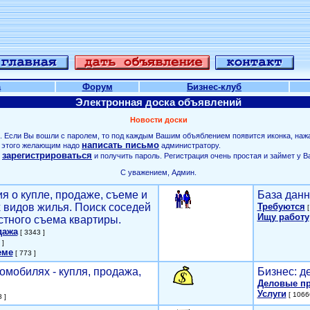
а
Форум
Бизнес-клуб
Электронная доска объявлений
Новости доски
. Если Вы вошли с паролем, то под каждым Вашим объяблением появится иконка, наж
написать письмо
ля этого желающим надо
администратору.
зарегистрироваться
о
и получить пароль. Регистрация очень простая и займет у В
С уважением, Админ.
я о купле, продаже, съеме и
База данн
х видов жилья. Поиск соседей
Требуются
[
Ищу работу
стного съема квартиры.
дажа
[ 3343 ]
 ]
еме
[ 773 ]
омобилях - купля, продажа,
Бизнес: д
Деловые п
Услуги
[ 1066
 ]