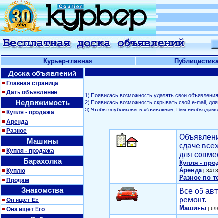
Курьер-главная
Публицистик
Доска объявлений
Главная страница
Дать объявление
1) Появилась возможность удалять свои объявления
Недвижимость
2) Появилась возможность скрывать свой е-mail, д
3) Чтобы опубликовать объявление, Вам необходим
Купля - продажа
Аренда
Разное
Объявлени
Машины
сдаче все
Купля - продажа
для совме
Барахолка
Купля - про
Аренда
Куплю
[ 3413
Разное по т
Продам
Знакомства
Все об авт
ремонт.
Он ищет Ее
Машины
Она ищет Его
[ 698