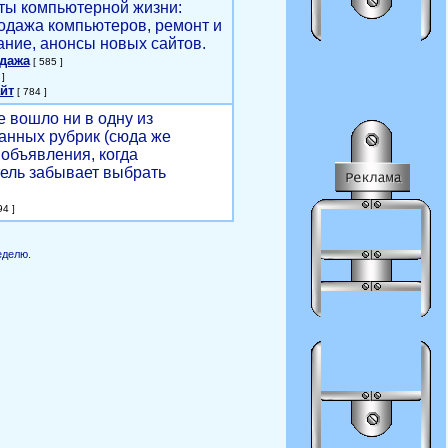
ты компьютерной жизни:
родажа компьютеров, ремонт и
ние, анонсы новых сайтов.
одажа
[ 585 ]
]
йт
[ 784 ]
е вошло ни в одну из
анных рубрик (сюда же
объявления, когда
ель забывает выбрать
4 ]
еделю.