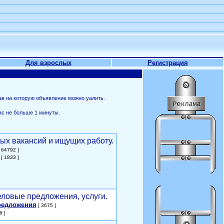
Для взрослых
Регистрация
ав на которую объявление можно уалить.
ас не больше 1 минуты.
ых вакансий и ищущих работу.
 64792 ]
[ 1833 ]
еловые предложения, услуги.
редложения
[ 3675 ]
6 ]