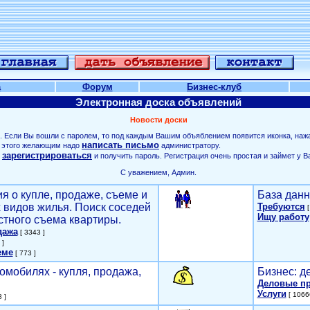
а
Форум
Бизнес-клуб
Электронная доска объявлений
Новости доски
. Если Вы вошли с паролем, то под каждым Вашим объяблением появится иконка, наж
написать письмо
ля этого желающим надо
администратору.
зарегистрироваться
о
и получить пароль. Регистрация очень простая и займет у В
С уважением, Админ.
я о купле, продаже, съеме и
База данн
х видов жилья. Поиск соседей
Требуются
[
Ищу работу
стного съема квартиры.
дажа
[ 3343 ]
 ]
еме
[ 773 ]
омобилях - купля, продажа,
Бизнес: д
Деловые п
Услуги
[ 1066
 ]