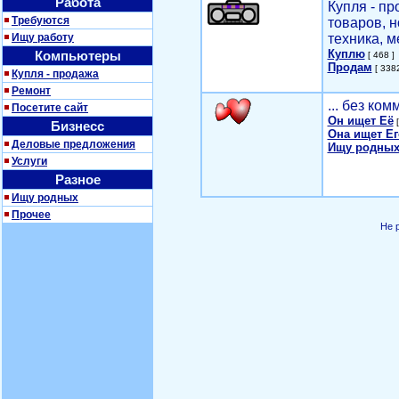
Работа
Купля - п
Требуются
товаров, 
Ищу работу
техника, м
Куплю
Компьютеры
[ 468 ]
Продам
[ 3382
Купля - продажа
Ремонт
... без ко
Посетите сайт
Он ищет Её
[
Бизнесс
Она ищет Ег
Деловые предложения
Ищу родных
Услуги
Разное
Ищу родных
Прочее
Не 