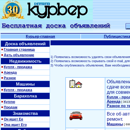
Курьер-главная
Публицистик
Доска объявлений
Главная страница
Дать объявление
1) Появилась возможность удалять свои объявления
Недвижимость
2) Появилась возможность скрывать свой е-mail, д
3) Чтобы опубликовать объявление, Вам необходим
Купля - продажа
Аренда
Разное
Объявлени
Машины
сдаче все
Купля - продажа
для совме
Барахолка
Купля - про
Аренда
Куплю
[ 3413
Разное по т
Продам
Знакомства
Все об авт
ремонт.
Он ищет Ее
Машины
Она ищет Его
[ 698