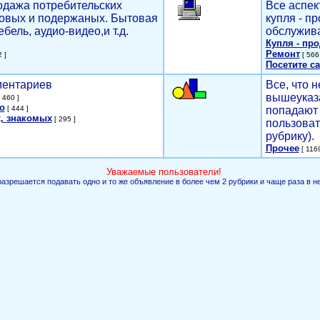
родажа потребительских
Все аспек
новых и подержаных. Бытовая
купля - п
ебель, аудио-видео,и т.д.
обслужива
Купля - пр
Ремонт
 ]
[ 566 
Посетите са
мментариев
Все, что н
вышеуказ
 460 ]
о
[ 444 ]
попадают 
, знакомых
[ 295 ]
пользоват
рубрику).
Прочее
[ 1169
Уважаемые пользователи!
разрешается подавать одно и то же объявление в более чем 2 рубрики и чаще раза в н