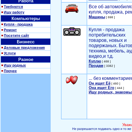
Работа
Все об автомобилях
Требуются
купля, продажа, ре
Ищу работу
Машины
[ 698 ]
Компьютеры
Купля - продажа
Купля - продажа
Ремонт
потребительских
Посетите сайт
товаров, новых и
Бизнесс
подержаных. Быто
Деловые предложения
техника, мебель, ау
Услуги
видео,и т.д.
Разное
Куплю
[ 468 ]
Ищу родных
Продам
[ 3382 ]
Прочее
... без комментарие
Он ищет Её
[ 460 ]
Она ищет Его
[ 444 ]
Ищу родных, знакомы
Уваж
Не разрешается подавать одно и то же