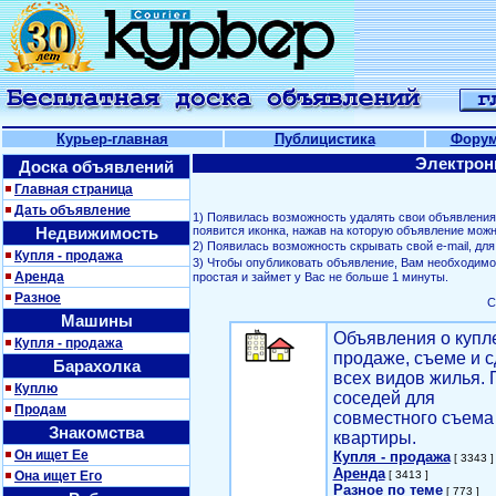
Курьер-главная
Публицистика
Фору
Электрон
Доска объявлений
Главная страница
Дать объявление
1) Появилась возможность удалять свои объявлени
Недвижимость
появится иконка, нажав на которую объявление можн
2) Появилась возможность скрывать свой е-mail, д
Купля - продажа
3) Чтобы опубликовать объявление, Вам необходим
Аренда
простая и займет у Вас не больше 1 минуты.
Разное
С
Машины
Объявления о купл
Купля - продажа
продаже, съеме и с
Барахолка
всех видов жилья. 
Куплю
соседей для
Продам
совместного съема
Знакомства
квартиры.
Он ищет Ее
Купля - продажа
[ 3343 ]
Аренда
Она ищет Его
[ 3413 ]
Разное по теме
[ 773 ]