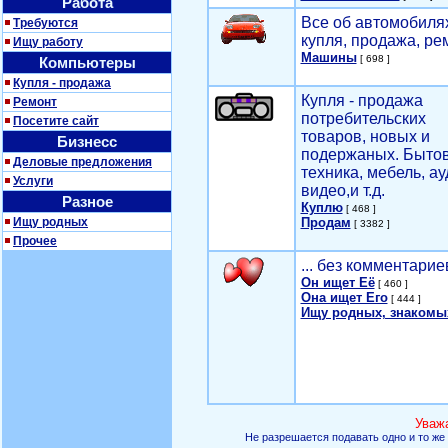
Работа
Все об автомобилях
Требуются
купля, продажа, ре
Ищу работу
Машины
[ 698 ]
Компьютеры
Купля - продажа
Купля - продажа
Ремонт
потребительских
Посетите сайт
товаров, новых и
Бизнесс
подержаных. Быто
Деловые предложения
техника, мебель, ау
Услуги
видео,и т.д.
Разное
Куплю
[ 468 ]
Ищу родных
Продам
[ 3382 ]
Прочее
... без комментарие
Он ищет Её
[ 460 ]
Она ищет Его
[ 444 ]
Ищу родных, знакомы
Уваж
Не разрешается подавать одно и то же