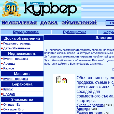
Курьер-главная
Публицистика
Фору
Электрон
Доска объявлений
Главная страница
Дать объявление
1) Появилась возможность удалять свои объявлени
Недвижимость
появится иконка, нажав на которую объявление можн
2) Появилась возможность скрывать свой е-mail, д
Купля - продажа
3) Чтобы опубликовать объявление, Вам необходим
Аренда
простая и займет у Вас не больше 1 минуты.
Разное
С
Машины
Объявления о купл
Купля - продажа
продаже, съеме и с
Барахолка
всех видов жилья. 
Куплю
соседей для
Продам
совместного съема
Знакомства
квартиры.
Он ищет Ее
Купля - продажа
[ 3343 ]
Аренда
Она ищет Его
[ 3413 ]
Разное по теме
[ 773 ]