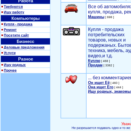
Работа
Все об автомобилях
Требуются
купля, продажа, ре
Ищу работу
Машины
[ 698 ]
Компьютеры
Купля - продажа
Купля - продажа
Ремонт
потребительских
Посетите сайт
товаров, новых и
Бизнесс
подержаных. Быто
Деловые предложения
техника, мебель, ау
Услуги
видео,и т.д.
Разное
Куплю
[ 468 ]
Ищу родных
Продам
[ 3382 ]
Прочее
... без комментарие
Он ищет Её
[ 460 ]
Она ищет Его
[ 444 ]
Ищу родных, знакомы
Уваж
Не разрешается подавать одно и то же