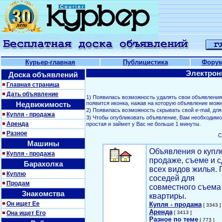
Курьер-главная
Публицистика
Фору
Электрон
Доска объявлений
Главная страница
Дать объявление
1) Появилась возможность удалять свои объявлени
Недвижимость
появится иконка, нажав на которую объявление можн
2) Появилась возможность скрывать свой е-mail, д
Купля - продажа
3) Чтобы опубликовать объявление, Вам необходим
Аренда
простая и займет у Вас не больше 1 минуты.
Разное
С
Машины
Объявления о купл
Купля - продажа
продаже, съеме и с
Барахолка
всех видов жилья. 
Куплю
соседей для
Продам
совместного съема
Знакомства
квартиры.
Он ищет Ее
Купля - продажа
[ 3343 ]
Аренда
Она ищет Его
[ 3413 ]
Разное по теме
[ 773 ]