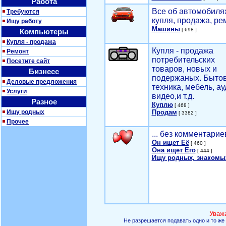
Работа
Все об автомобилях
Требуются
купля, продажа, ре
Ищу работу
Машины
[ 698 ]
Компьютеры
Купля - продажа
Купля - продажа
Ремонт
потребительских
Посетите сайт
товаров, новых и
Бизнесс
подержаных. Быто
Деловые предложения
техника, мебель, ау
Услуги
видео,и т.д.
Разное
Куплю
[ 468 ]
Ищу родных
Продам
[ 3382 ]
Прочее
... без комментарие
Он ищет Её
[ 460 ]
Она ищет Его
[ 444 ]
Ищу родных, знакомы
Уваж
Не разрешается подавать одно и то же