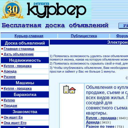
Курьер-главная
Публицистика
Фору
Электрон
Доска объявлений
Главная страница
Дать объявление
1) Появилась возможность удалять свои объявлени
Недвижимость
появится иконка, нажав на которую объявление можн
2) Появилась возможность скрывать свой е-mail, д
Купля - продажа
3) Чтобы опубликовать объявление, Вам необходим
Аренда
простая и займет у Вас не больше 1 минуты.
Разное
С
Машины
Объявления о купл
Купля - продажа
продаже, съеме и с
Барахолка
всех видов жилья. 
Куплю
соседей для
Продам
совместного съема
Знакомства
квартиры.
Он ищет Ее
Купля - продажа
[ 3343 ]
Аренда
Она ищет Его
[ 3413 ]
Разное по теме
[ 773 ]