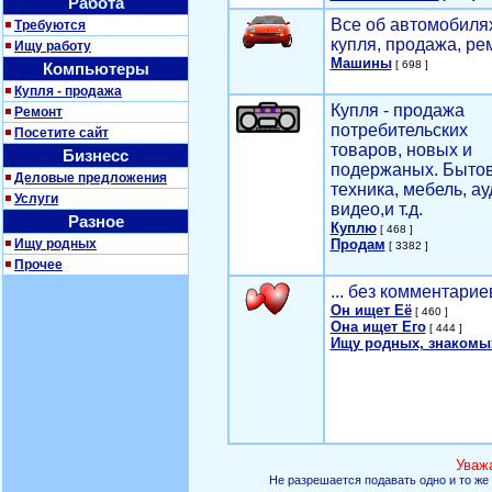
Работа
Все об автомобилях
Требуются
купля, продажа, ре
Ищу работу
Машины
[ 698 ]
Компьютеры
Купля - продажа
Купля - продажа
Ремонт
потребительских
Посетите сайт
товаров, новых и
Бизнесс
подержаных. Быто
Деловые предложения
техника, мебель, ау
Услуги
видео,и т.д.
Разное
Куплю
[ 468 ]
Ищу родных
Продам
[ 3382 ]
Прочее
... без комментарие
Он ищет Её
[ 460 ]
Она ищет Его
[ 444 ]
Ищу родных, знакомы
Уваж
Не разрешается подавать одно и то же