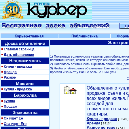
Курьер-главная
Публицистика
Фору
Электрон
Доска объявлений
Главная страница
Дать объявление
1) Появилась возможность удалять свои объявлени
Недвижимость
появится иконка, нажав на которую объявление можн
2) Появилась возможность скрывать свой е-mail, д
Купля - продажа
3) Чтобы опубликовать объявление, Вам необходим
Аренда
простая и займет у Вас не больше 1 минуты.
Разное
С
Машины
Объявления о купл
Купля - продажа
продаже, съеме и с
Барахолка
всех видов жилья. 
Куплю
соседей для
Продам
совместного съема
Знакомства
квартиры.
Он ищет Ее
Купля - продажа
[ 3343 ]
Аренда
Она ищет Его
[ 3413 ]
Разное по теме
[ 773 ]