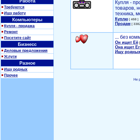
Работа
Купля - п
Требуются
товаров, 
Ищу работу
техника, м
Куплю
Компьютеры
[ 468 ]
Продам
[ 3382
Купля - продажа
Ремонт
... без ко
Посетите сайт
Он ищет Её
[
Бизнесс
Она ищет Ег
Деловые предложения
Ищу родных
Услуги
Разное
Ищу родных
Прочее
Не 