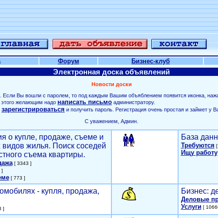
а
Форум
Бизнес-клуб
Электронная доска объявлений
Новости доски
. Если Вы вошли с паролем, то под каждым Вашим объяблением появится иконка, наж
написать письмо
ля этого желающим надо
администратору.
зарегистрироваться
о
и получить пароль. Регистрация очень простая и займет у В
С уважением, Админ.
я о купле, продаже, съеме и
База данн
х видов жилья. Поиск соседей
Требуются
[
Ищу работу
стного съема квартиры.
дажа
[ 3343 ]
 ]
еме
[ 773 ]
омобилях - купля, продажа,
Бизнес: д
Деловые п
Услуги
[ 1066
 ]