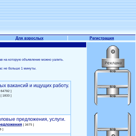
Для взрослых
Регистрация
ав на которую объявление можно уалить.
ас не больше 1 минуты.
ых вакансий и ищущих работу.
 64792 ]
[ 1833 ]
еловые предложения, услуги.
редложения
[ 3675 ]
6 ]