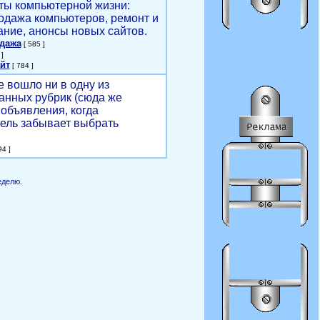
ты компьютерной жизни:
родажа компьютеров, ремонт и
ние, анонсы новых сайтов.
одажа
[ 585 ]
]
йт
[ 784 ]
е вошло ни в одну из
анных рубрик (сюда же
объявления, когда
ель забывает выбрать
4 ]
еделю.