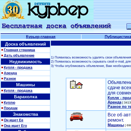
Курьер-главная
Публицистик
Доска объявлений
Главная страница
Дать объявление
1) Появилась возможность удалять свои объявления
Недвижимость
2) Появилась возможность скрывать свой е-mail, д
3) Чтобы опубликовать объявление, Вам необходим
Купля - продажа
Аренда
Разное
Объявлени
Машины
сдаче все
Купля - продажа
для совме
Барахолка
Купля - про
Аренда
Куплю
[ 3413
Разное по т
Продам
Знакомства
Все об авт
ремонт.
Он ищет Ее
Машины
Она ищет Его
[ 698