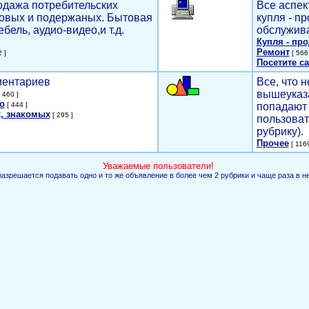
родажа потребительских
Все аспек
новых и подержаных. Бытовая
купля - п
ебель, аудио-видео,и т.д.
обслужива
Купля - пр
Ремонт
 ]
[ 566 
Посетите са
мментариев
Все, что н
вышеуказ
 460 ]
о
[ 444 ]
попадают 
, знакомых
[ 295 ]
пользоват
рубрику).
Прочее
[ 1169
Уважаемые пользователи!
разрешается подавать одно и то же объявление в более чем 2 рубрики и чаще раза в н