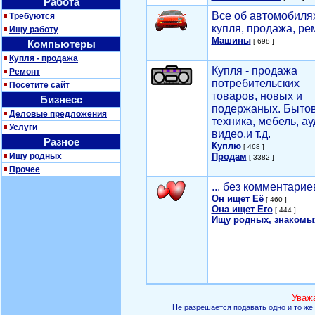
Работа
Все об автомобилях
Требуются
купля, продажа, ре
Ищу работу
Машины
[ 698 ]
Компьютеры
Купля - продажа
Купля - продажа
Ремонт
потребительских
Посетите сайт
товаров, новых и
Бизнесс
подержаных. Быто
Деловые предложения
техника, мебель, ау
Услуги
видео,и т.д.
Разное
Куплю
[ 468 ]
Ищу родных
Продам
[ 3382 ]
Прочее
... без комментарие
Он ищет Её
[ 460 ]
Она ищет Его
[ 444 ]
Ищу родных, знакомы
Уваж
Не разрешается подавать одно и то же