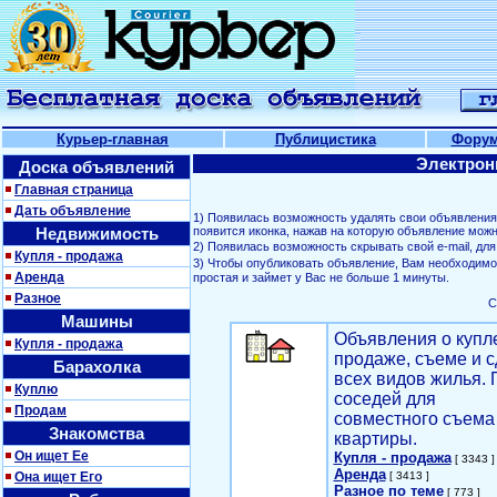
Курьер-главная
Публицистика
Фору
Электрон
Доска объявлений
Главная страница
Дать объявление
1) Появилась возможность удалять свои объявлени
Недвижимость
появится иконка, нажав на которую объявление можн
2) Появилась возможность скрывать свой е-mail, д
Купля - продажа
3) Чтобы опубликовать объявление, Вам необходим
Аренда
простая и займет у Вас не больше 1 минуты.
Разное
С
Машины
Объявления о купл
Купля - продажа
продаже, съеме и с
Барахолка
всех видов жилья. 
Куплю
соседей для
Продам
совместного съема
Знакомства
квартиры.
Он ищет Ее
Купля - продажа
[ 3343 ]
Аренда
Она ищет Его
[ 3413 ]
Разное по теме
[ 773 ]