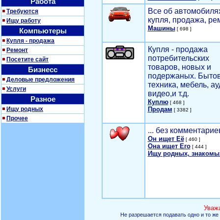
Работа
Все об автомобилях
Требуются
купля, продажа, ре
Ищу работу
Машины
[ 698 ]
Компьютеры
Купля - продажа
Купля - продажа
Ремонт
потребительских
Посетите сайт
товаров, новых и
Бизнесс
подержаных. Быто
Деловые предложения
техника, мебель, ау
Услуги
видео,и т.д.
Разное
Куплю
[ 468 ]
Ищу родных
Продам
[ 3382 ]
Прочее
... без комментарие
Он ищет Её
[ 460 ]
Она ищет Его
[ 444 ]
Ищу родных, знакомы
Уваж
Не разрешается подавать одно и то же