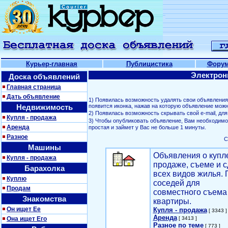
Курьер-главная
Публицистика
Фору
Электрон
Доска объявлений
Главная страница
Дать объявление
1) Появилась возможность удалять свои объявлени
Недвижимость
появится иконка, нажав на которую объявление можн
2) Появилась возможность скрывать свой е-mail, д
Купля - продажа
3) Чтобы опубликовать объявление, Вам необходим
Аренда
простая и займет у Вас не больше 1 минуты.
Разное
С
Машины
Объявления о купл
Купля - продажа
продаже, съеме и с
Барахолка
всех видов жилья. 
Куплю
соседей для
Продам
совместного съема
Знакомства
квартиры.
Он ищет Ее
Купля - продажа
[ 3343 ]
Аренда
Она ищет Его
[ 3413 ]
Разное по теме
[ 773 ]