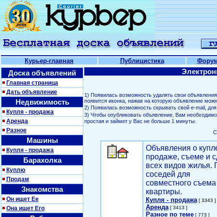
Курьер-главная
Публицистика
Фору
Электрон
Доска объявлений
Главная страница
Дать объявление
1) Появилась возможность удалять свои объявлени
Недвижимость
появится иконка, нажав на которую объявление можн
2) Появилась возможность скрывать свой е-mail, д
Купля - продажа
3) Чтобы опубликовать объявление, Вам необходим
Аренда
простая и займет у Вас не больше 1 минуты.
Разное
С
Машины
Объявления о купл
Купля - продажа
продаже, съеме и с
Барахолка
всех видов жилья. 
Куплю
соседей для
Продам
совместного съема
Знакомства
квартиры.
Он ищет Ее
Купля - продажа
[ 3343 ]
Аренда
Она ищет Его
[ 3413 ]
Разное по теме
[ 773 ]