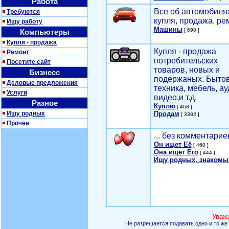
Работа
Все об автомобилях
Требуются
купля, продажа, ре
Ищу работу
Машины
[ 698 ]
Компьютеры
Купля - продажа
Купля - продажа
Ремонт
потребительских
Посетите сайт
товаров, новых и
Бизнесс
подержаных. Быто
Деловые предложения
техника, мебель, ау
Услуги
видео,и т.д.
Разное
Куплю
[ 468 ]
Ищу родных
Продам
[ 3382 ]
Прочее
... без комментарие
Он ищет Её
[ 460 ]
Она ищет Его
[ 444 ]
Ищу родных, знакомы
Уваж
Не разрешается подавать одно и то же