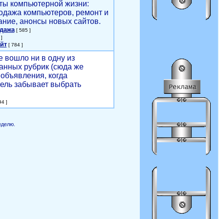
ты компьютерной жизни:
родажа компьютеров, ремонт и
ние, анонсы новых сайтов.
одажа
[ 585 ]
]
йт
[ 784 ]
е вошло ни в одну из
анных рубрик (сюда же
объявления, когда
ель забывает выбрать
4 ]
еделю.