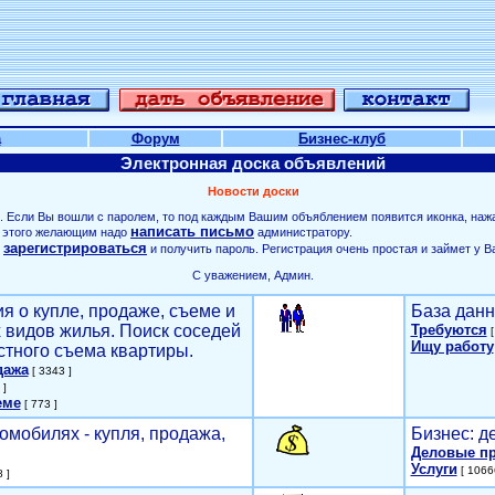
а
Форум
Бизнес-клуб
Электронная доска объявлений
Новости доски
. Если Вы вошли с паролем, то под каждым Вашим объяблением появится иконка, наж
написать письмо
ля этого желающим надо
администратору.
зарегистрироваться
о
и получить пароль. Регистрация очень простая и займет у В
С уважением, Админ.
я о купле, продаже, съеме и
База данн
х видов жилья. Поиск соседей
Требуются
[
Ищу работу
стного съема квартиры.
дажа
[ 3343 ]
 ]
еме
[ 773 ]
омобилях - купля, продажа,
Бизнес: д
Деловые п
Услуги
[ 1066
 ]