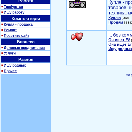
Работа
Купля - п
Требуются
товаров, 
Ищу работу
техника, м
Куплю
Компьютеры
[ 468 ]
Продам
[ 3382
Купля - продажа
Ремонт
... без ко
Посетите сайт
Он ищет Её
[
Бизнесс
Она ищет Ег
Деловые предложения
Ищу родных
Услуги
Разное
Ищу родных
Прочее
Не 