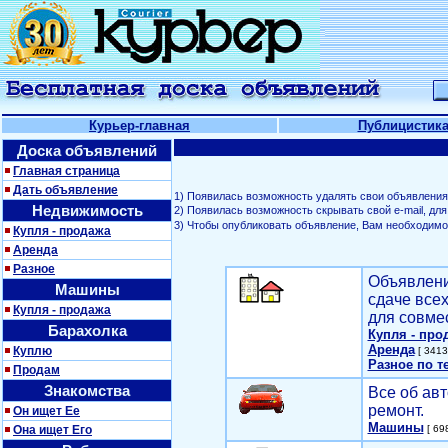
Курьер-главная
Публицистик
Доска объявлений
Главная страница
Дать объявление
1) Появилась возможность удалять свои объявления
Недвижимость
2) Появилась возможность скрывать свой е-mail, д
3) Чтобы опубликовать объявление, Вам необходим
Купля - продажа
Аренда
Разное
Объявлени
Машины
сдаче все
Купля - продажа
для совме
Барахолка
Купля - про
Аренда
Куплю
[ 3413
Разное по т
Продам
Знакомства
Все об авт
ремонт.
Он ищет Ее
Машины
Она ищет Его
[ 698