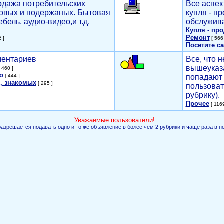
родажа потребительских
Все аспек
новых и подержаных. Бытовая
купля - п
ебель, аудио-видео,и т.д.
обслужива
Купля - пр
Ремонт
 ]
[ 566 
Посетите са
мментариев
Все, что н
вышеуказ
 460 ]
о
[ 444 ]
попадают 
, знакомых
[ 295 ]
пользоват
рубрику).
Прочее
[ 1169
Уважаемые пользователи!
разрешается подавать одно и то же объявление в более чем 2 рубрики и чаще раза в н