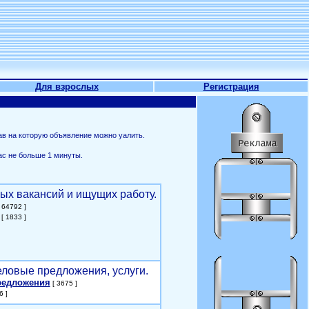
Для взрослых
Регистрация
ав на которую объявление можно уалить.
ас не больше 1 минуты.
ых вакансий и ищущих работу.
 64792 ]
[ 1833 ]
еловые предложения, услуги.
редложения
[ 3675 ]
6 ]