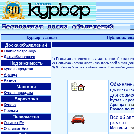
Курьер-главная
Публицистик
Доска объявлений
Главная страница
Дать объявление
1) Появилась возможность удалять свои объявления
Недвижимость
2) Появилась возможность скрывать свой е-mail, д
3) Чтобы опубликовать объявление, Вам необходим
Купля - продажа
Аренда
Разное
Объявлени
Машины
сдаче все
Купля - продажа
для совме
Барахолка
Купля - про
Аренда
Куплю
[ 3413
Разное по т
Продам
Знакомства
Все об авт
ремонт.
Он ищет Ее
Машины
Она ищет Его
[ 698