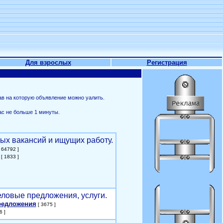
Для взрослых
Регистрация
ав на которую объявление можно уалить.
ас не больше 1 минуты.
ых вакансий и ищущих работу.
 64792 ]
[ 1833 ]
еловые предложения, услуги.
редложения
[ 3675 ]
6 ]