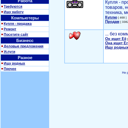
Работа
Купля - п
Требуются
товаров, 
Ищу работу
техника, м
Куплю
Компьютеры
[ 468 ]
Продам
[ 3382
Купля - продажа
Ремонт
... без ко
Посетите сайт
Он ищет Её
[
Бизнесс
Она ищет Ег
Деловые предложения
Ищу родных
Услуги
Разное
Ищу родных
Прочее
Не 