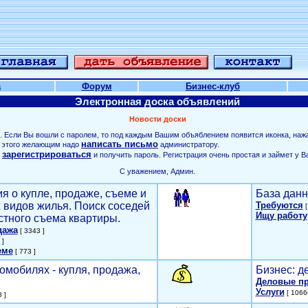
а
Форум
Бизнес-клуб
Электронная доска объявлений
Новости доски
. Если Вы вошли с паролем, то под каждым Вашим объяблением появится иконка, наж
написать письмо
ля этого желающим надо
администратору.
зарегистрироваться
о
и получить пароль. Регистрация очень простая и займет у В
С уважением, Админ.
я о купле, продаже, съеме и
База данн
х видов жилья. Поиск соседей
Требуются
[
Ищу работу
стного съема квартиры.
дажа
[ 3343 ]
 ]
еме
[ 773 ]
омобилях - купля, продажа,
Бизнес: д
Деловые п
Услуги
[ 1066
 ]