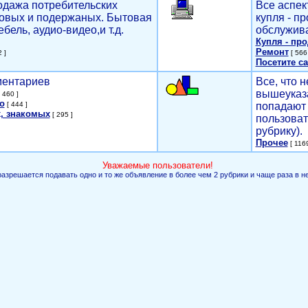
родажа потребительских
Все аспек
новых и подержаных. Бытовая
купля - п
ебель, аудио-видео,и т.д.
обслужива
Купля - пр
Ремонт
 ]
[ 566 
Посетите са
мментариев
Все, что н
вышеуказ
 460 ]
о
[ 444 ]
попадают 
, знакомых
[ 295 ]
пользоват
рубрику).
Прочее
[ 1169
Уважаемые пользователи!
разрешается подавать одно и то же объявление в более чем 2 рубрики и чаще раза в н