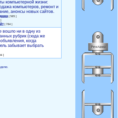
ты компьютерной жизни:
родажа компьютеров, ремонт и
ние, анонсы новых сайтов.
одажа
[ 585 ]
]
йт
[ 784 ]
е вошло ни в одну из
анных рубрик (сюда же
объявления, когда
ель забывает выбрать
4 ]
еделю.