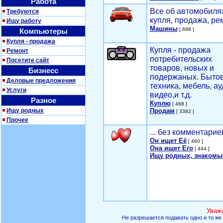
Работа
Все об автомобилях
Требуются
купля, продажа, ре
Ищу работу
Машины
[ 698 ]
Компьютеры
Купля - продажа
Купля - продажа
Ремонт
потребительских
Посетите сайт
товаров, новых и
Бизнесс
подержаных. Быто
Деловые предложения
техника, мебель, ау
Услуги
видео,и т.д.
Разное
Куплю
[ 468 ]
Ищу родных
Продам
[ 3382 ]
Прочее
... без комментарие
Он ищет Её
[ 460 ]
Она ищет Его
[ 444 ]
Ищу родных, знакомы
Уваж
Не разрешается подавать одно и то же