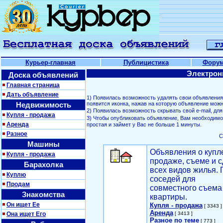
Курьер-главная
Публицистика
Фору
Электрон
Доска объявлений
Главная страница
Дать объявление
1) Появилась возможность удалять свои объявлени
Недвижимость
появится иконка, нажав на которую объявление можн
2) Появилась возможность скрывать свой е-mail, д
Купля - продажа
3) Чтобы опубликовать объявление, Вам необходим
Аренда
простая и займет у Вас не больше 1 минуты.
Разное
С
Машины
Объявления о купл
Купля - продажа
продаже, съеме и с
Барахолка
всех видов жилья. 
Куплю
соседей для
Продам
совместного съема
Знакомства
квартиры.
Он ищет Ее
Купля - продажа
[ 3343 ]
Аренда
Она ищет Его
[ 3413 ]
Разное по теме
[ 773 ]