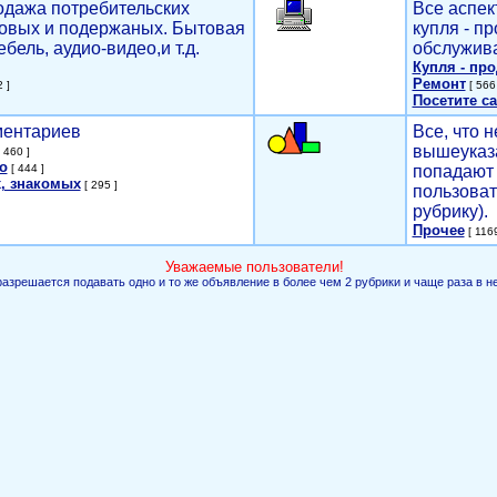
родажа потребительских
Все аспек
новых и подержаных. Бытовая
купля - п
ебель, аудио-видео,и т.д.
обслужива
Купля - пр
Ремонт
 ]
[ 566 
Посетите са
мментариев
Все, что н
вышеуказ
 460 ]
о
[ 444 ]
попадают 
, знакомых
[ 295 ]
пользоват
рубрику).
Прочее
[ 1169
Уважаемые пользователи!
разрешается подавать одно и то же объявление в более чем 2 рубрики и чаще раза в н