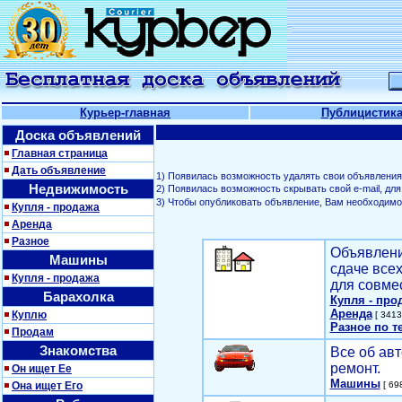
Курьер-главная
Публицистик
Доска объявлений
Главная страница
Дать объявление
1) Появилась возможность удалять свои объявления
Недвижимость
2) Появилась возможность скрывать свой е-mail, д
3) Чтобы опубликовать объявление, Вам необходим
Купля - продажа
Аренда
Разное
Объявлени
Машины
сдаче все
Купля - продажа
для совме
Барахолка
Купля - про
Аренда
Куплю
[ 3413
Разное по т
Продам
Знакомства
Все об авт
ремонт.
Он ищет Ее
Машины
Она ищет Его
[ 698