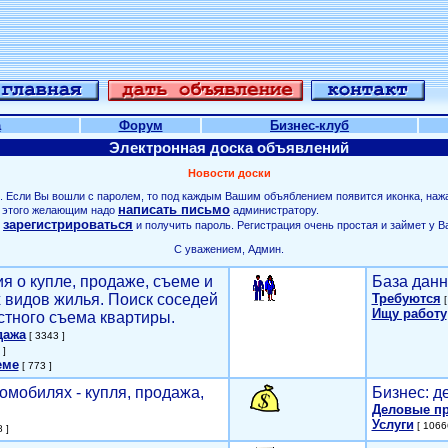
а
Форум
Бизнес-клуб
Электронная доска объявлений
Новости доски
. Если Вы вошли с паролем, то под каждым Вашим объяблением появится иконка, наж
написать письмо
ля этого желающим надо
администратору.
зарегистрироваться
о
и получить пароль. Регистрация очень простая и займет у В
С уважением, Админ.
я о купле, продаже, съеме и
База данн
х видов жилья. Поиск соседей
Требуются
[
Ищу работу
стного съема квартиры.
дажа
[ 3343 ]
 ]
еме
[ 773 ]
омобилях - купля, продажа,
Бизнес: д
Деловые п
Услуги
[ 1066
 ]