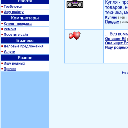
Работа
Купля - п
Требуются
товаров, 
Ищу работу
техника, м
Куплю
Компьютеры
[ 468 ]
Продам
[ 3382
Купля - продажа
Ремонт
... без ко
Посетите сайт
Он ищет Её
[
Бизнесс
Она ищет Ег
Деловые предложения
Ищу родных
Услуги
Разное
Ищу родных
Прочее
Не 