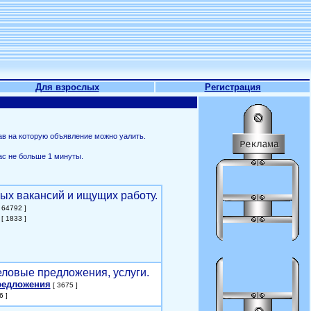
Для взрослых
Регистрация
ав на которую объявление можно уалить.
ас не больше 1 минуты.
ых вакансий и ищущих работу.
 64792 ]
[ 1833 ]
еловые предложения, услуги.
редложения
[ 3675 ]
6 ]