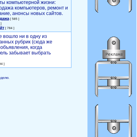
ты компьютерной жизни:
родажа компьютеров, ремонт и
ние, анонсы новых сайтов.
одажа
[ 585 ]
]
йт
[ 784 ]
е вошло ни в одну из
анных рубрик (сюда же
объявления, когда
ель забывает выбрать
4 ]
еделю.