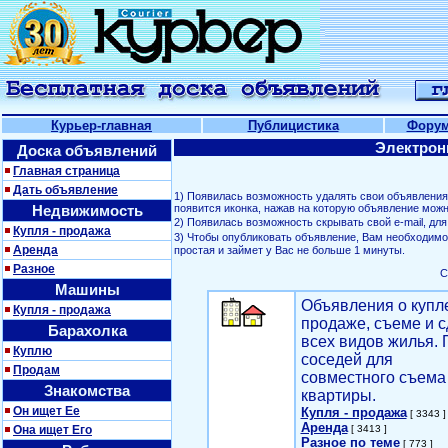
Курьер-главная
Публицистика
Фору
Электрон
Доска объявлений
Главная страница
Дать объявление
1) Появилась возможность удалять свои объявлени
Недвижимость
появится иконка, нажав на которую объявление можн
2) Появилась возможность скрывать свой е-mail, д
Купля - продажа
3) Чтобы опубликовать объявление, Вам необходим
Аренда
простая и займет у Вас не больше 1 минуты.
Разное
С
Машины
Объявления о купл
Купля - продажа
продаже, съеме и с
Барахолка
всех видов жилья. 
Куплю
соседей для
Продам
совместного съема
Знакомства
квартиры.
Он ищет Ее
Купля - продажа
[ 3343 ]
Аренда
Она ищет Его
[ 3413 ]
Разное по теме
[ 773 ]