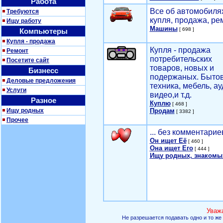
Работа
Все об автомобилях
Требуются
купля, продажа, ре
Ищу работу
Машины
[ 698 ]
Компьютеры
Купля - продажа
Купля - продажа
Ремонт
потребительских
Посетите сайт
товаров, новых и
Бизнесс
подержаных. Быто
Деловые предложения
техника, мебель, ау
Услуги
видео,и т.д.
Разное
Куплю
[ 468 ]
Ищу родных
Продам
[ 3382 ]
Прочее
... без комментарие
Он ищет Её
[ 460 ]
Она ищет Его
[ 444 ]
Ищу родных, знакомы
Уваж
Не разрешается подавать одно и то же