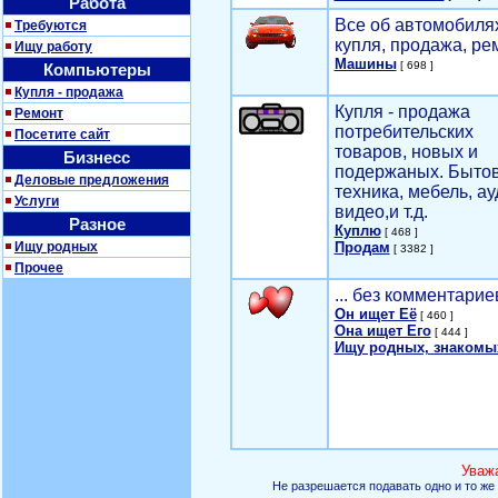
Работа
Все об автомобилях
Требуются
купля, продажа, ре
Ищу работу
Машины
[ 698 ]
Компьютеры
Купля - продажа
Купля - продажа
Ремонт
потребительских
Посетите сайт
товаров, новых и
Бизнесс
подержаных. Быто
Деловые предложения
техника, мебель, ау
Услуги
видео,и т.д.
Разное
Куплю
[ 468 ]
Ищу родных
Продам
[ 3382 ]
Прочее
... без комментарие
Он ищет Её
[ 460 ]
Она ищет Его
[ 444 ]
Ищу родных, знакомы
Уваж
Не разрешается подавать одно и то же