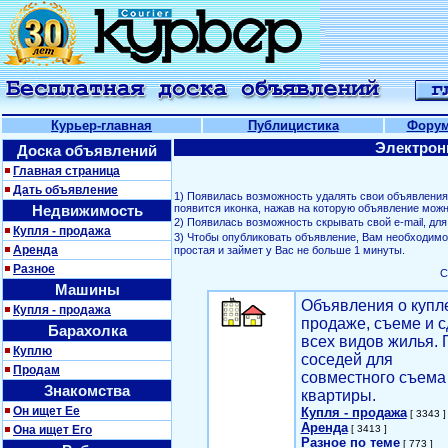
Курьер-главная
Публицистика
Фору
Электрон
Доска объявлений
Главная страница
Дать объявление
1) Появилась возможность удалять свои объявлени
Недвижимость
появится иконка, нажав на которую объявление можн
2) Появилась возможность скрывать свой е-mail, д
Купля - продажа
3) Чтобы опубликовать объявление, Вам необходим
Аренда
простая и займет у Вас не больше 1 минуты.
Разное
С
Машины
Объявления о купл
Купля - продажа
продаже, съеме и с
Барахолка
всех видов жилья. 
Куплю
соседей для
Продам
совместного съема
Знакомства
квартиры.
Он ищет Ее
Купля - продажа
[ 3343 ]
Аренда
Она ищет Его
[ 3413 ]
Разное по теме
[ 773 ]