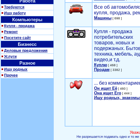
Работа
Все об автомобилях
Требуются
купля, продажа, ре
Ищу работу
Машины
[ 698 ]
Компьютеры
Купля - продажа
Купля - продажа
Ремонт
потребительских
Посетите сайт
товаров, новых и
Бизнесс
подержаных. Быто
Деловые предложения
техника, мебель, ау
Услуги
видео,и т.д.
Разное
Куплю
[ 468 ]
Ищу родных
Продам
[ 3382 ]
Прочее
... без комментарие
Он ищет Её
[ 460 ]
Она ищет Его
[ 444 ]
Ищу родных, знакомы
Уваж
Не разрешается подавать одно и то же