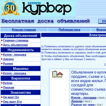
Курьер-главная
Публицистика
Фору
Электрон
Доска объявлений
Главная страница
Дать объявление
1) Появилась возможность удалять свои объявлени
Недвижимость
появится иконка, нажав на которую объявление можн
2) Появилась возможность скрывать свой е-mail, д
Купля - продажа
3) Чтобы опубликовать объявление, Вам необходим
Аренда
простая и займет у Вас не больше 1 минуты.
Разное
С
Машины
Объявления о купл
Купля - продажа
продаже, съеме и с
Барахолка
всех видов жилья. 
Куплю
соседей для
Продам
совместного съема
Знакомства
квартиры.
Он ищет Ее
Купля - продажа
[ 3343 ]
Аренда
Она ищет Его
[ 3413 ]
Разное по теме
[ 773 ]