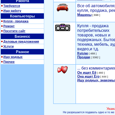
Работа
Все об автомобилях
Требуются
купля, продажа, ре
Ищу работу
Машины
[ 698 ]
Компьютеры
Купля - продажа
Купля - продажа
Ремонт
потребительских
Посетите сайт
товаров, новых и
Бизнесс
подержаных. Быто
Деловые предложения
техника, мебель, ау
Услуги
видео,и т.д.
Разное
Куплю
[ 468 ]
Ищу родных
Продам
[ 3382 ]
Прочее
... без комментарие
Он ищет Её
[ 460 ]
Она ищет Его
[ 444 ]
Ищу родных, знакомы
Уваж
Не разрешается подавать одно и то же