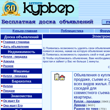
Курьер-главная
Публицистика
Фору
Электрон
Доска объявлений
Главная страница
Дать объявление
1) Появилась возможность удалять свои объявлени
Недвижимость
появится иконка, нажав на которую объявление можн
2) Появилась возможность скрывать свой е-mail, д
Купля - продажа
3) Чтобы опубликовать объявление, Вам необходим
Аренда
простая и займет у Вас не больше 1 минуты.
Разное
С
Машины
Объявления о купл
Купля - продажа
продаже, съеме и с
Барахолка
всех видов жилья. 
Куплю
соседей для
Продам
совместного съема
Знакомства
квартиры.
Он ищет Ее
Купля - продажа
[ 3343 ]
Аренда
Она ищет Его
[ 3413 ]
Разное по теме
[ 773 ]