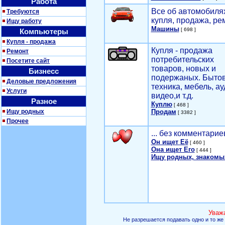
Работа
Все об автомобилях
Требуются
купля, продажа, ре
Ищу работу
Машины
[ 698 ]
Компьютеры
Купля - продажа
Купля - продажа
Ремонт
потребительских
Посетите сайт
товаров, новых и
Бизнесс
подержаных. Быто
Деловые предложения
техника, мебель, ау
Услуги
видео,и т.д.
Разное
Куплю
[ 468 ]
Ищу родных
Продам
[ 3382 ]
Прочее
... без комментарие
Он ищет Её
[ 460 ]
Она ищет Его
[ 444 ]
Ищу родных, знакомы
Уваж
Не разрешается подавать одно и то же