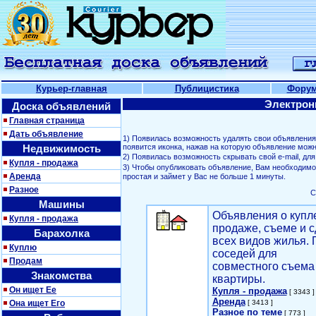
Курьер-главная
Публицистика
Фору
Электрон
Доска объявлений
Главная страница
Дать объявление
1) Появилась возможность удалять свои объявлени
Недвижимость
появится иконка, нажав на которую объявление можн
2) Появилась возможность скрывать свой е-mail, д
Купля - продажа
3) Чтобы опубликовать объявление, Вам необходим
Аренда
простая и займет у Вас не больше 1 минуты.
Разное
С
Машины
Объявления о купл
Купля - продажа
продаже, съеме и с
Барахолка
всех видов жилья. 
Куплю
соседей для
Продам
совместного съема
Знакомства
квартиры.
Он ищет Ее
Купля - продажа
[ 3343 ]
Аренда
Она ищет Его
[ 3413 ]
Разное по теме
[ 773 ]