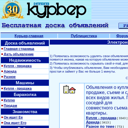
Курьер-главная
Публицистика
Фору
Электрон
Доска объявлений
Главная страница
Дать объявление
1) Появилась возможность удалять свои объявлени
Недвижимость
появится иконка, нажав на которую объявление можн
2) Появилась возможность скрывать свой е-mail, д
Купля - продажа
3) Чтобы опубликовать объявление, Вам необходим
Аренда
простая и займет у Вас не больше 1 минуты.
Разное
С
Машины
Объявления о купл
Купля - продажа
продаже, съеме и с
Барахолка
всех видов жилья. 
Куплю
соседей для
Продам
совместного съема
Знакомства
квартиры.
Он ищет Ее
Купля - продажа
[ 3343 ]
Аренда
Она ищет Его
[ 3413 ]
Разное по теме
[ 773 ]