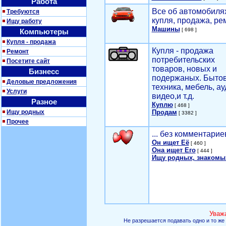
Работа
Все об автомобилях
Требуются
купля, продажа, ре
Ищу работу
Машины
[ 698 ]
Компьютеры
Купля - продажа
Купля - продажа
Ремонт
потребительских
Посетите сайт
товаров, новых и
Бизнесс
подержаных. Быто
Деловые предложения
техника, мебель, ау
Услуги
видео,и т.д.
Разное
Куплю
[ 468 ]
Ищу родных
Продам
[ 3382 ]
Прочее
... без комментарие
Он ищет Её
[ 460 ]
Она ищет Его
[ 444 ]
Ищу родных, знакомы
Уваж
Не разрешается подавать одно и то же