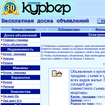
Курьер-главная
Публицистика
Фору
Электрон
Доска объявлений
Главная страница
Дать объявление
1) Появилась возможность удалять свои объявлени
Недвижимость
появится иконка, нажав на которую объявление можн
2) Появилась возможность скрывать свой е-mail, д
Купля - продажа
3) Чтобы опубликовать объявление, Вам необходим
Аренда
простая и займет у Вас не больше 1 минуты.
Разное
С
Машины
Объявления о купл
Купля - продажа
продаже, съеме и с
Барахолка
всех видов жилья. 
Куплю
соседей для
Продам
совместного съема
Знакомства
квартиры.
Он ищет Ее
Купля - продажа
[ 3343 ]
Аренда
Она ищет Его
[ 3413 ]
Разное по теме
[ 773 ]