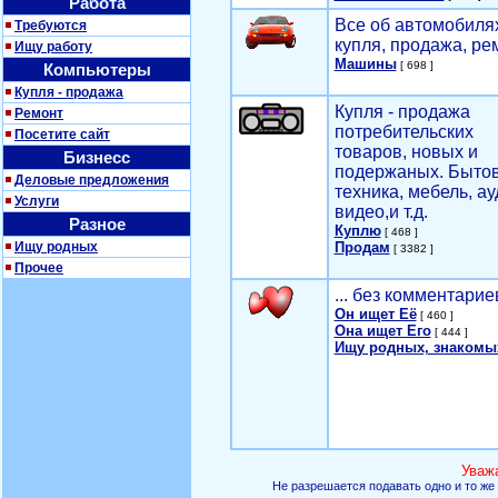
Работа
Все об автомобилях
Требуются
купля, продажа, ре
Ищу работу
Машины
[ 698 ]
Компьютеры
Купля - продажа
Купля - продажа
Ремонт
потребительских
Посетите сайт
товаров, новых и
Бизнесс
подержаных. Быто
Деловые предложения
техника, мебель, ау
Услуги
видео,и т.д.
Разное
Куплю
[ 468 ]
Ищу родных
Продам
[ 3382 ]
Прочее
... без комментарие
Он ищет Её
[ 460 ]
Она ищет Его
[ 444 ]
Ищу родных, знакомы
Уваж
Не разрешается подавать одно и то же